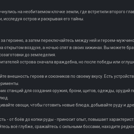
очнулись на необитаемом клочке земли, где встретили второго гла
 исследуя остров и раскрывая его тайны.
ю за героиню, а затем переключайтесь между ней и героем-мужчин
на открытом воздухе, а ночью спят в своих хижинах. Вы можете бра
есозаготовки до земледелия.
обитателей острова сначала враждебна, но после победы или оглу
йте внешность героев и союзников по своему вкусу. Есть устройств
ерименты.
чих станций для создания оружия, брони, щитов, одежды, орудий 
люд.
ивайте овощи, чтобы готовить новые блюда; добывайте руду и дре
сть - от боёв до копки руды - приносит опыт, повышает характерис
йтесь всё глубже, сражайтесь с сильными боссами, находите редк