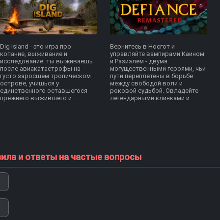
Dig Island - это игра про
Вернитесь в Носгот и
копание, выживание и
управляйте вампирами Каином
исследование: ты выживаешь
и Разиэлем - двумя
после авиакатастрофы на
могущественными героями, чьи
густо заросшем тропическом
пути переплетены в борьбе
острове, учишься у
между свободой воли и
единственного оставшегося
роковой судьбой. Овладейте
прежнего выжившего и...
легендарными клинками и...
вила и ответы на частые вопросы