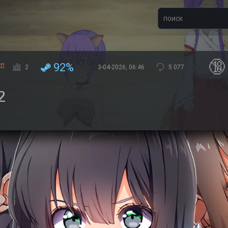
🔞
92%
2
3-04-2026, 06:46
5 077
2