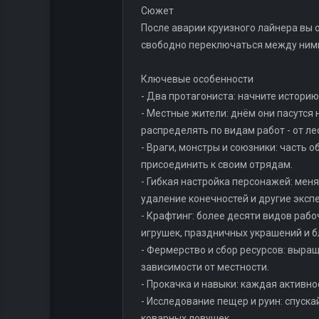
Сюжет
После аварии круизного лайнера вы 
свободно переключаться между ними,
Ключевые особенности
- Два протагониста: начните истори
- Местные жители: днём они пасутся 
распределять по видам работ - от л
- Враги, монстры и союзники: часть 
присоединить к своим отрядам.
- Гибкая настройка персонажей: меня
удаление конечностей и другие эксп
- Крафтинг: более десяти видов рабо
игрушек, праздничных украшений и б
- Фермерство и сбор ресурсов: выращ
зависимости от местности.
- Прокачка и навыки: каждая активно
- Исследование пещер и руин: спуска
коварных ловушек.