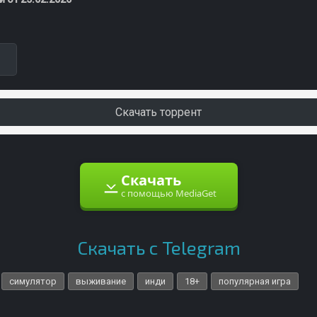
Скачать торрент
Скачать
с помощью MediaGet
Скачать с Telegram
симулятор
выживание
инди
18+
популярная игра