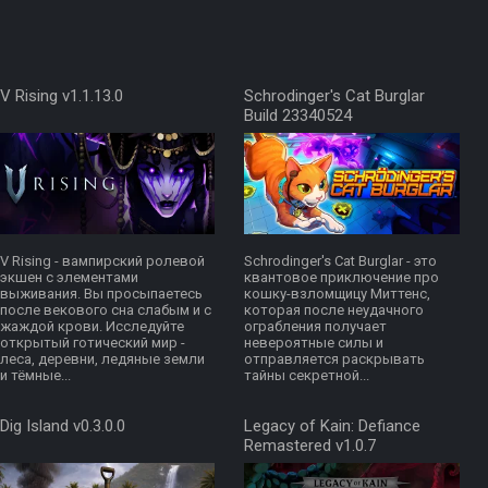
V Rising v1.1.13.0
Schrodinger's Cat Burglar
Build 23340524
V Rising - вампирский ролевой
Schrodinger's Cat Burglar - это
экшен с элементами
квантовое приключение про
выживания. Вы просыпаетесь
кошку-взломщицу Миттенс,
после векового сна слабым и с
которая после неудачного
жаждой крови. Исследуйте
ограбления получает
открытый готический мир -
невероятные силы и
леса, деревни, ледяные земли
отправляется раскрывать
и тёмные...
тайны секретной...
Dig Island v0.3.0.0
Legacy of Kain: Defiance
Remastered v1.0.7