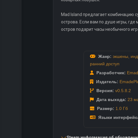
Mad Island предлагает комбинацию с
острова. Если вам по душе игры, гд
остров подарит часы необычного игр
Жанр:
экшены
,
инд
ранний доступ
Разработчик:
Emad
Издатель:
EmadePl
Версия:
v0.5.8.2
Дата выхода:
23 м
Размер:
1.0 Гб
Языки интерфейс
Steam информация об обновлении