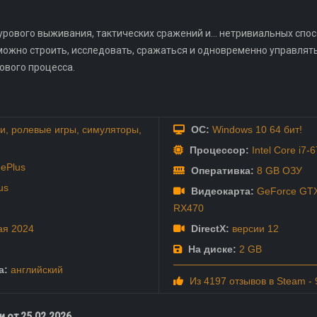
урового выживания, тактических сражений и... нетривиальных спос
е можно строить, исследовать, сражаться и одновременно управлят
ового процесса.
и
,
ролевые игры
,
симуляторы
,
ОС:
Windows 10 64 бит!
Процессор:
Intel Core i7-
ePlus
Оперативка:
8 GB ОЗУ
us
Видеокарта:
GeForce GTX
RX470
ая
2024
DirectX:
версии 12
На диске:
2 GB
а:
английский
Из 4197 отзывов в Steam -
 от 25.02.2026