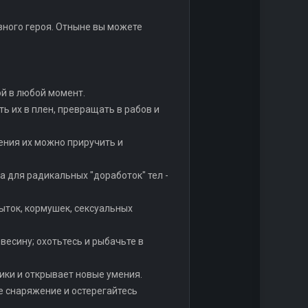
вного героя. Отныне вы можете
ой в любой момент.
ть их в плен, превращать в рабов и
шения их можно приручить и
а для радикальных "доработок" тел -
пыток, кормушек, сексуальных
весину; охотьтесь и рыбачьте в
тики и открывает новые умения.
ое снаряжение и остерегайтесь