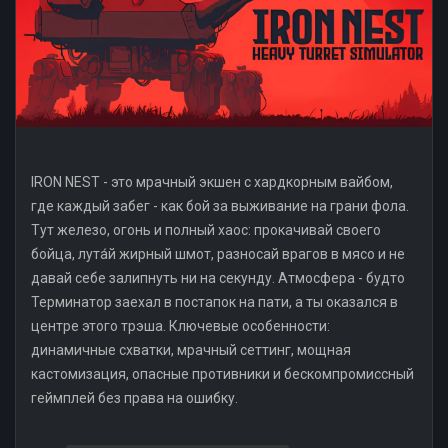
IRON NEST - это мрачный экшен с хардкорным вайбом,
где каждый забег - как бой за выживание на грани фола.
Тут железо, огонь и полный хаос: прокачивай своего
бойца, лута́й жирный шмот, разносай врагов в мясо и не
давай себе залипнуть ни на секунду. Атмосфера - будто
Терминатор заехал в постапок на пати, а ты оказался в
центре этого трэша. Ключевые особенности:
динамичные схватки, мрачный сеттинг, мощная
кастомизация, опасные противники и бескомпромиссный
геймплей без права на ошибку.