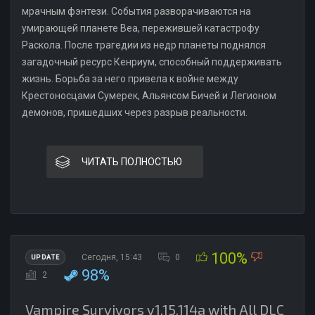
мрачным фэнтези. События разворачиваются на
умирающей планете Веа, пережившей катастрофу
Раскола. После трагедии из недр планеты поднялся
загадочный ресурс Кенриум, способный поддерживать
жизнь. Борьба за него привела к войне между
Крестоносцами Сумерек, Альянсом Бичей и Легионом
демонов, пришедших через разрыв реальности.
ЧИТАТЬ ПОЛНОСТЬЮ
100%
Сегодня, 15:43
0
UPDATE
98%
2
Vampire Survivors v1.15.114a with All DLC