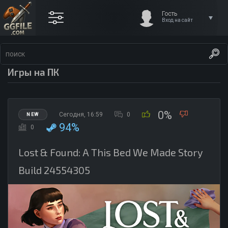
Гость
Вход на сайт
Игры на ПК
0%
Сегодня, 16:59
0
NEW
94%
0
Lost & Found: A This Bed We Made Story
Build 24554305