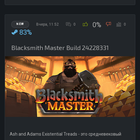
0%
Вчера, 11:52
0
0
NEW
83%
Blacksmith Master Build 24228331
Ash and Adams Existential Treads - это средневековый