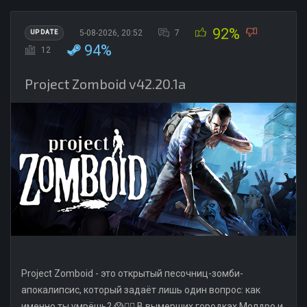
92%
5-08-2026, 20:52
7
UPDATE
94%
12
Project Zomboid v42.20.1a
Project Zomboid - это открытый песочниц-зомби-
апокалипсис, который задаёт лишь один вопрос: как
именно ты умрёшь? 😱🧟‍♂️ В вымерших городках Молдро и