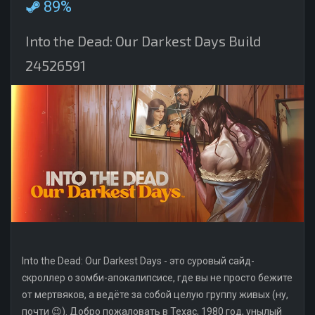
89%
Into the Dead: Our Darkest Days Build
24526591
Into the Dead: Our Darkest Days - это суровый сайд-
скроллер о зомби-апокалипсисе, где вы не просто бежите
от мертвяков, а ведёте за собой целую группу живых (ну,
почти 😉). Добро пожаловать в Техас, 1980 год, унылый