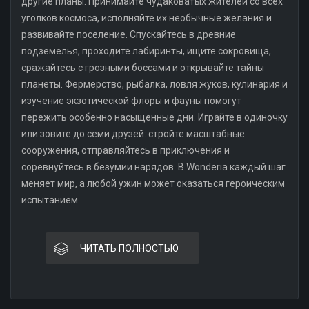
другие планы. Принимайте чудаковатых жителей со всех
уголков космоса, исполняйте их необычные желания и
развивайте поселение. Спускайтесь в древние
подземелья, проходите лабиринты, ищите сокровища,
сражайтесь с грозными боссами и открывайте тайны
планеты. Фермерство, рыбалка, ловля жуков, кулинария и
изучение экзотической флоры и фауны помогут
пережить особенно насыщенные дни. Играйте в одиночку
или зовите до семи друзей: стройте масштабные
сооружения, отправляйтесь в приключения и
соревнуйтесь в безумии нарядов. В Wonderia каждый шаг
меняет мир, а любой ужин может оказаться героическим
испытанием.
ЧИТАТЬ ПОЛНОСТЬЮ