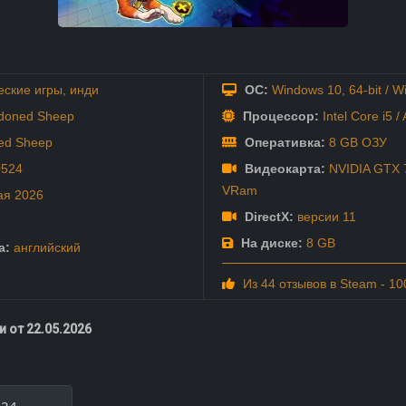
еские игры
,
инди
ОС:
Windows 10, 64-bit / Wi
doned Sheep
Процессор:
Intel Core i5 /
ed Sheep
Оперативка:
8 GB ОЗУ
0524
Видеокарта:
NVIDIA GTX 7
VRam
ая
2026
DirectX:
версии 11
На диске:
8 GB
а:
английский
Из 44 отзывов в Steam - 1
 от 22.05.2026