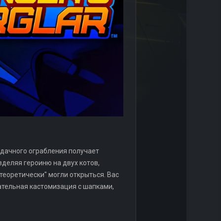
еудачного ограбления получает
деляя героиню на двух котов,
теоретически" могли открыться. Вас
ательная кастомизация с шапками,