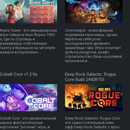
News Tower - это менеджерская
Core Keeper - атмосферная
игра-тайкун в Нью-Йорке 1930-
подземная песочница, где вы
х, где ты строишь и
берёте на себя роль
развиваешь собственную
исследователя древнего
газету и борешься за читателя
хранилища тайн. Игра сочетает
каждое воскресенье....
добычу ресурсов, крафт,
строительство базы и ролевой
прокачкой в...
Cobalt Core v1.2.9a
Deep Rock Galactic: Rogue
Core Build 24428755
Cobalt Core - это увлекательная
Deep Rock Galactic: Rogue Core -
научно-фантастическая
это самостоятельный спин-
карточная "рогалик"-игра, в
офф Deep Rock Galactic с ярко