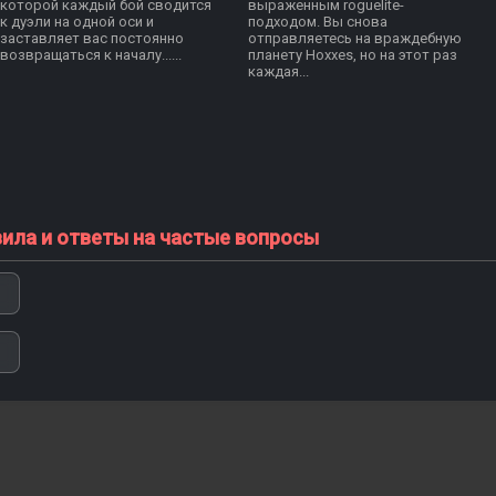
которой каждый бой сводится
выраженным roguelite-
к дуэли на одной оси и
подходом. Вы снова
заставляет вас постоянно
отправляетесь на враждебную
возвращаться к началу......
планету Hoxxes, но на этот раз
каждая...
вила и ответы на частые вопросы