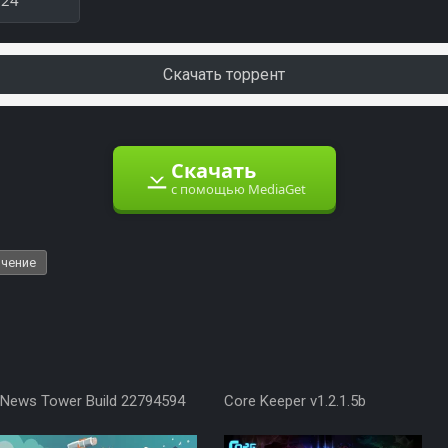
524
Скачать торрент
Скачать
с помощью MediaGet
чение
News Tower Build 22794594
Core Keeper v1.2.1.5b