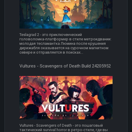
Teslagrad 2 - это приключенческий
головоломка‑платформер в стиле метроидвании:
молодая тесламантка Люмина после крушения
дирижабля оказывается на сурочном магнитном
севере и отправляется в поисках...
Vultures - Scavengers of Death Build 24205952
Vultures - Scavengers of Death - это пошаговый
тактический survival horror в ретро-стиле, где вы