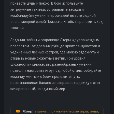
привести душу к покою. В бою используйте
хитроумные тактики, устраивайте засады и
комбинируйте умения персонажей вместе с одной
очень мощной силой Призрака, чтобы переломить ход
схватки.
Задания, тайны и сокровища Этеры ждут за каждым
поворотом - от древних руин до ярких ландшафтов и
уединённых лесных костров, где можно отдохнуть и
открыть новые сюжетные ветви. Три уровня
сложности и множество разнообразных умений
позволят настроить игру под любой стиль: собирайте
команду мечты и с боем проложите путь,
восстанавливая баланс и возвращая надежду в этот
зачарованный, но одинокий мир.
Жанр:
экшены
,
приключенческие игры
,
инди
,