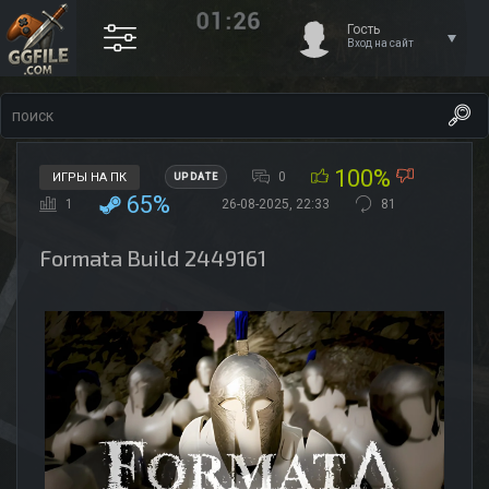
Гость
Вход на сайт
100%
0
ИГРЫ НА ПК
UPDATE
65%
1
26-08-2025, 22:33
81
Formata Build 2449161