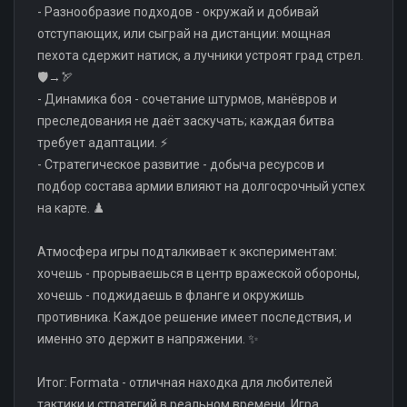
- Разнообразие подходов - окружай и добивай
отступающих, или сыграй на дистанции: мощная
пехота сдержит натиск, а лучники устроят град стрел.
🛡️→🏹
- Динамика боя - сочетание штурмов, манёвров и
преследования не даёт заскучать; каждая битва
требует адаптации. ⚡️
- Стратегическое развитие - добыча ресурсов и
подбор состава армии влияют на долгосрочный успех
на карте. ♟️
Атмосфера игры подталкивает к экспериментам:
хочешь - прорываешься в центр вражеской обороны,
хочешь - поджидаешь в фланге и окружишь
противника. Каждое решение имеет последствия, и
именно это держит в напряжении. ✨
Итог: Formata - отличная находка для любителей
тактики и стратегий в реальном времени. Игра