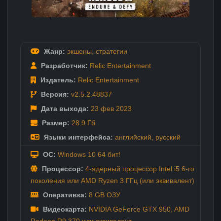
Жанр:
экшены
,
стратегии
Разработчик:
Relic Entertainment
Издатель:
Relic Entertainment
Версия:
v2.5.2.48837
Дата выхода:
23 фев
2023
Размер:
28.9 Гб
Языки интерфейса:
английский
,
русский
ОС:
Windows 10 64 бит!
Процессор:
4-ядерный процессор Intel i5 6-го
поколения или AMD Ryzen 3 ГГц (или эквивалент)
Оперативка:
8 GB ОЗУ
Видеокарта:
NVIDIA GeForce GTX 950, AMD
Radeon R9 370 или эквивалент