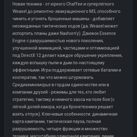
Новая техника - от юркого Chaffee и суперлёгкого
Weasel до ремонтно‑эвакуационного M3, способного
чинить и угонять брошенные машины - добавляет
неожиданных тактических ходов (да, Weasel может
испортить планы даже Nashorn'у). Движок Essence
Engine с разрушаемостью нового поколения,
улучшенной анимацией, частицами и оптимизацией
под DirectX 12 делает каждое обрушение укрепления,
каждую вспышку пыли и дым по‑настоящему
эффектными. Игра поддерживает сетевые баталии и
кооператив, так что можно штурмовать
Средиземноморье в гордом одиночестве или в
компании друзей - режимы для тех, кто любит
стратегию, тактику и немного хаоса на поле боя (с
лёгкой долей юмора, когда бронетехника решает
взять отпуск). Ключевые особенности: динамичная
карта кампании, тактическая пауза, полная
разрушаемость, четыре фракции и множество
техники, масштабная одиночная кампания, линии