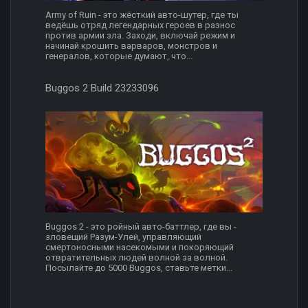
Army of Ruin - это жёсткий авто-шутер, где ты
ведёшь отряд легендарных героев в разнос
против армии зла. Заходи, включай режим и
начинай крошить варваров, монстров и
генералов, которые думают, что...
Buggos 2 Build 23233096
Buggos 2 - это ройный авто-баттлер, где вы -
зловещий Разум-Улей, управляющий
смертоносными насекомыми и покоряющий
отвратительных людей волной за волной.
Посылайте до 5000 Buggos, ставьте метки...