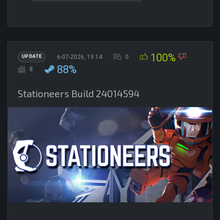
100%
6-07-2026, 19:14
0
UPDATE
88%
8
Stationeers Build 24014594