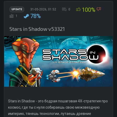
100%
31-05-2026, 01:52
0
UPDATE
78%
1
Stars in Shadow v53321
Stars in Shadow - это бодрая пошаговая 4X-стратегия про
космос, где ты с нуля собираешь свою межзвездную
империю, тянешь технологии, лутаешь древние