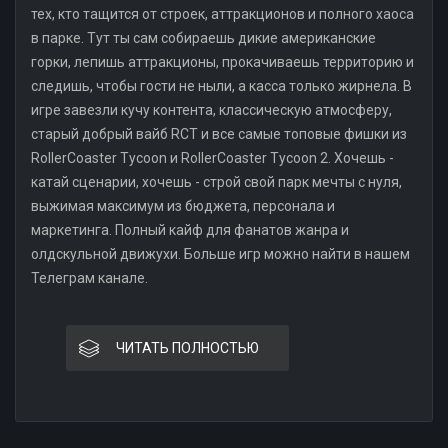
тех, кто тащится от строек, аттракционов и полного хаоса
в парке. Тут ты сам собираешь дикие американские
горки, лепишь аттракционы, прокачиваешь территорию и
следишь, чтобы гости не ныли, а касса только жирнела. В
игре завезли кучу контента, классическую атмосферу,
старый добрый вайб RCT и все самые топовые фишки из
RollerCoaster Tycoon и RollerCoaster Tycoon 2. Хочешь -
катай сценарии, хочешь - строй свой парк мечты с нуля,
выжимая максимум из бюджета, персонала и
маркетинга. Полный кайф для фанатов жанра и
олдскульной движухи. Больше игр можно найти в нашем
Телеграм канале.
ЧИТАТЬ ПОЛНОСТЬЮ