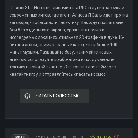
Cosmic Star Heroine - динамичная RPG в духе классики и
современных хитов, где агент Алисса Л'Саль идет против
заговора, чтобы спасти галактику. Вас ждут пошаговые
бои без отдельного экрана, сражения прямо в
исследуемых локациях, стильная 2D-графика в духе 16-
битной эпохи, анимированные катсцены и более 100
минут музыки. Развивайте базу, нанимайте новых
агентов, используйте комбо-атаки и продумывайте
тактику в каждой схватке. Это топчик для геймеров -
хватайте игру и отправляйтесь спасать космос!
ЧИТАТЬ ПОЛНОСТЬЮ
13-07-2026, 21:49
0
UPDATE