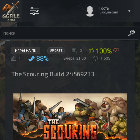
Гость
Вход на сайт
100%
0
ИГРЫ НА ПК
UPDATE
88%
1
Вчера, 21:50
1 535
The Scouring Build 24569233