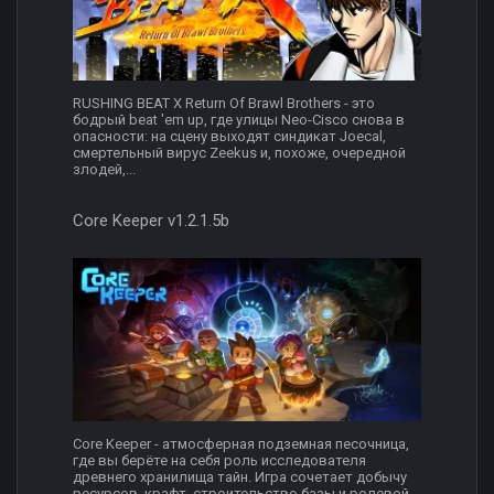
RUSHING BEAT X Return Of Brawl Brothers - это
бодрый beat 'em up, где улицы Neo-Cisco снова в
опасности: на сцену выходят синдикат Joecal,
смертельный вирус Zeekus и, похоже, очередной
злодей,...
Core Keeper v1.2.1.5b
Core Keeper - атмосферная подземная песочница,
где вы берёте на себя роль исследователя
древнего хранилища тайн. Игра сочетает добычу
ресурсов, крафт, строительство базы и ролевой