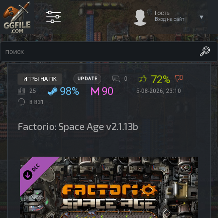
Гость
Вход на сайт
72%
0
ИГРЫ НА ПК
UPDATE
98%
90
25
5-08-2026, 23:10
8 831
Factorio: Space Age v2.1.13b