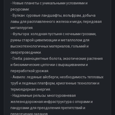
- Новые планеты с уникальными условиями и
ресурсами:
- Вулкан: суровые ландшафты, вольфрам, добыча
лавы для расплавленного железа и меди, передовая
металлургия.
- Фульгора: холодная пустыня с ночными грозами,
руины старой цивилизации и металлолом для
высокотехнологичных материалов, гольмий и
сверхпроводники.
- Глеба: разноцветные болота, экзотические растения
и биохимические цепочки с выращиванием и
переработкой урожая.
- Аквило: ледяные айсберги, необходимость тепловых
труб и ледяных платформ, криогенные технологии и
термоядерная энергия.
- Надземные рельсы: многоуровневая
железнодорожная инфраструктура с опорами и
пандусами для преодоления препятствий и
пересечения океанов.