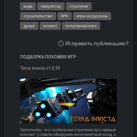
инди
симулятор
стратегия
строительство
RPG
игры на русском
драки
космос
популярная игра
Исправить публикацию?
ПОДБОРКА ПОХОЖИХ ИГР
Terra Invicta v1.0.39
Terra Invicta - это глобальная стратегия про первый
контакт: у Земли обнаружен инопланетный зонд, а