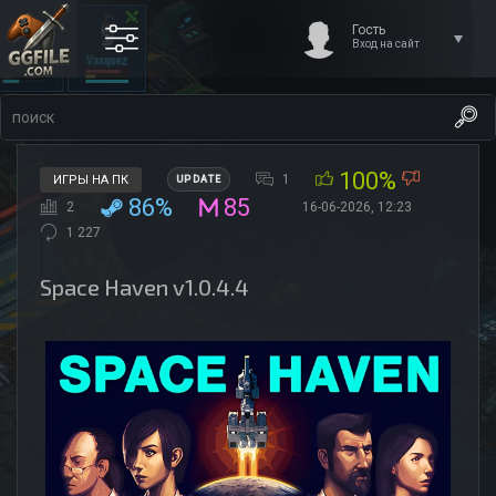
Гость
Вход на сайт
100%
1
ИГРЫ НА ПК
UPDATE
86%
85
2
16-06-2026, 12:23
1 227
Space Haven v1.0.4.4