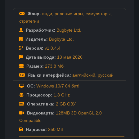
Жанр:
инди
,
ролевые игры
,
симуляторы
,
стратегии
Разработчик:
Bugbyte Ltd.
Издатель:
Bugbyte Ltd.
Версия:
v1.0.4.4
Дата выхода:
13 мая
2026
Размер:
273.8 Мб
Языки интерфейса:
английский
,
русский
ОС:
Windows 10/7 64 бит!
Процессор:
1.8 GHz
Оперативка:
2 GB ОЗУ
Видеокарта:
128MB 3D OpenGL 2.0
Compatible
На диске:
250 MB