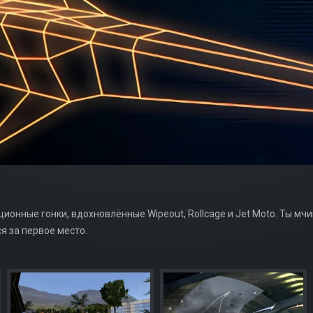
ационные гонки, вдохновлённые Wipeout, Rollcage и Jet Moto. Ты мч
я за первое место.