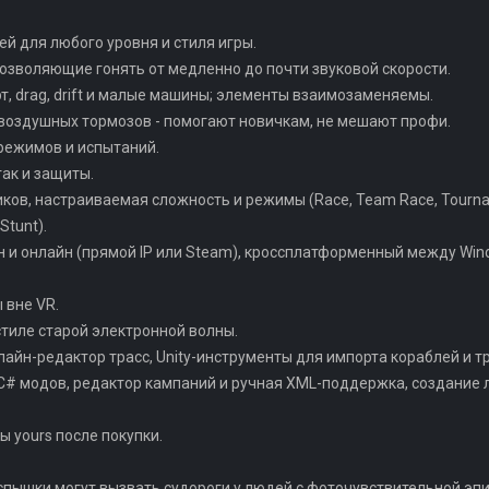
ей для любого уровня и стиля игры.
 позволяющие гонять от медленно до почти звуковой скорости.
рт, drag, drift и малые машины; элементы взаимозаменяемы.
и воздушных тормозов - помогают новичкам, не мешают профи.
режимов и испытаний.
так и защиты.
ков, настраиваемая сложность и режимы (Race, Team Race, Tournamen
Stunt).
н и онлайн (прямой IP или Steam), кроссплатформенный между Win
 вне VR.
 стиле старой электронной волны.
йн-редактор трасс, Unity-инструменты для импорта кораблей и тр
C# модов, редактор кампаний и ручная XML-поддержка, создание л
лы yours после покупки.
пышки могут вызвать судороги у людей с фоточувствительной эп