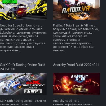
Need for Speed Unbound - это
FlatOut 4 Total Insanity VR - это
динамичные уличные гонки в
безумные аркадные гонки в VR,
Lakeshore, где важны скорость,
где каждый поворот может
стиль и умение уходить от
закончиться красивым
полиции. Настраивайте
заносом, жестким
машины под себя, участвуйте в
столкновением и громким
еженедельных заездах,
вопросом: "Кто вообще дал
открывайте...
мне это...
CarX Drift Racing Online Build
Anarchy Road Build 22024041
24351580
CarX Drift Racing Online - один из
Anarchy Road - это
самых реалистичных
кинематографичная экшн-