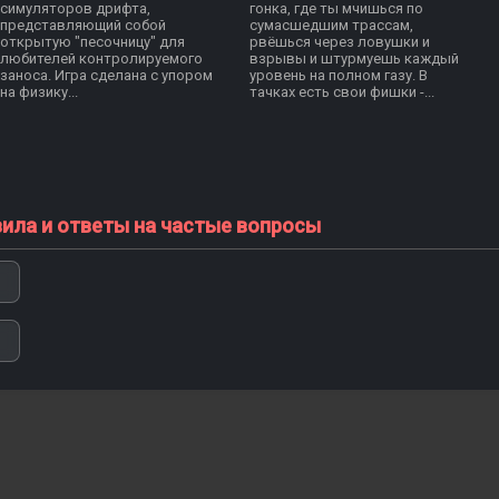
симуляторов дрифта,
гонка, где ты мчишься по
представляющий собой
сумасшедшим трассам,
открытую "песочницу" для
рвёшься через ловушки и
любителей контролируемого
взрывы и штурмуешь каждый
заноса. Игра сделана с упором
уровень на полном газу. В
на физику...
тачках есть свои фишки -...
вила и ответы на частые вопросы