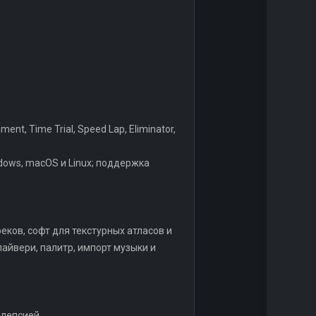
t, Time Trial, Speed Lap, Eliminator,
dows, macOS и Linux; поддержка
еков, софт для текстурных атласов и
айвери, палитр, импорт музыки и
илепсией.