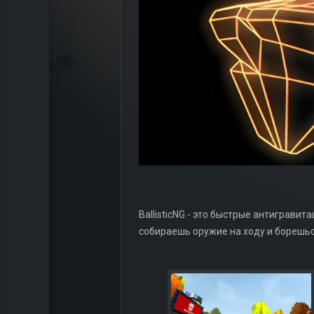
BallisticNG - это быстрые антигравит
собираешь оружие на ходу и борешьс