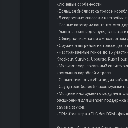
Ключевые особенности:
- Большая библиотека трасс и корабл
- 5 скоростных классов и настройки,
- Разные категории контента: станда
- Умные ассисты для руля, тангажа 
- Обширная кампания с множеством 
- Оружие и апгрейды на трассе для а
- Настраиваемые гонки: до 16 участни
Knockout, Survival, Upsurge, Rush Hour, 
- Мультиплеер: локальный сплитскри
кастомных кораблей и трасс.
- Совместимость с VR и вид из кабины
- Саундтрек: более 5 часов музыки в
- Мощные инструменты моддинга: спла
расширения для Blender, поддержка 
замена звуков.
- DRM-free: игра и DLC без DRM - фай
Внимание: быстрые изображения и вс