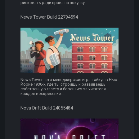
рисковать ради права на покупку...
News Tower Build 22794594
News Tower - это менеджерская игра-тайкун в Нью-
Йорке 1930-х, где ты строишь и развиваешь
собственную газету и борешься за читателя
каждое воскресенье....
Nova Drift Build 24055484