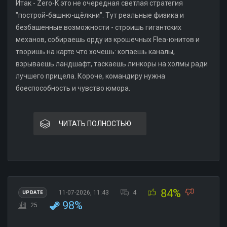
Итак - Zero-K это не очередная светлая стратегия
"построй-башню-щёлкни". Тут реальные физика и
безбашенные возможности - строишь гигантских
механов, собираешь орду из крошечных Flea-юнитов и
творишь на карте что хочешь: копаешь каналы,
взрываешь ландшафт, таскаешь линкоры на холмы ради
лучшего прицела. Короче, командиру нужна
боеспособность и чувство юмора.
ЧИТАТЬ ПОЛНОСТЬЮ
84%
11-07-2026, 11:43
4
UPDATE
98%
25