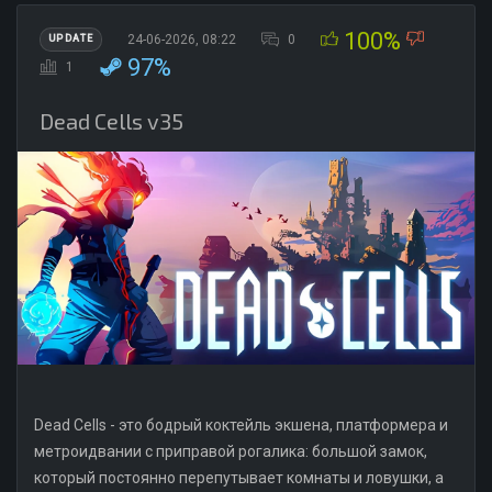
100%
24-06-2026, 08:22
0
UPDATE
97%
1
Dead Cells v35
Dead Cells - это бодрый коктейль экшена, платформера и
метроидвании с приправой рогалика: большой замок,
который постоянно перепутывает комнаты и ловушки, а