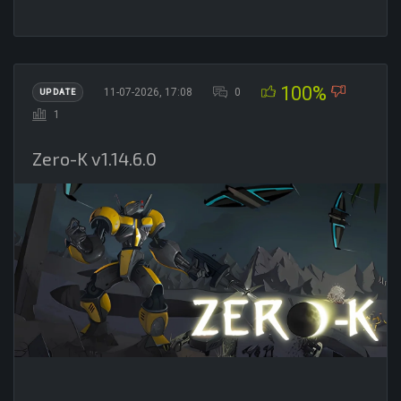
100%
11-07-2026, 17:08
0
UPDATE
1
Zero-K v1.14.6.0