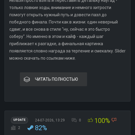
нельзя просто взять и переставить детальку наугад -
только ловкие ходы, внимание и немного хитрости
помогут открыть нужный путь и довести пазл до
победного финала. Почти как в жизни: один неверный
сдвиг, и все снова в стиле "ну, сейчас я это быстро
соберу". Но именно в этом и кайф - каждый шаг
приближает к разгадке, а финальная картинка
появляется словно награда за терпение и смекалку. Slider
можно скачать по ссылкам ниже.
ЧИТАТЬ ПОЛНОСТЬЮ
100%
24-07-2026, 13:29
0
UPDATE
82%
2