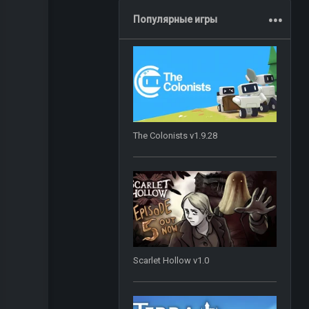
.
.
.
Популярные игры
The Colonists v1.9.28
Scarlet Hollow v1.0