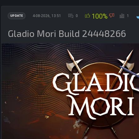
100%
4-08-2026, 13:51
0
1
UPDATE
Gladio Mori Build 24448266