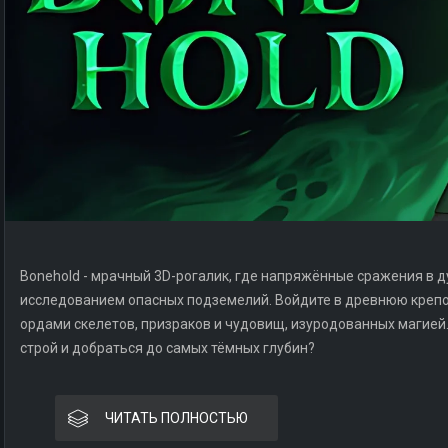
Bonehold - мрачный 3D-рогалик, где напряжённые сражения в ду
исследованием опасных подземелий. Войдите в древнюю крепос
ордами скелетов, призраков и чудовищ, изуродованных магией.
строй и добраться до самых тёмных глубин?
ЧИТАТЬ ПОЛНОСТЬЮ