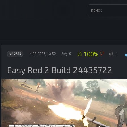
100%
4-08-2026, 13:52
0
1
UPDATE
Easy Red 2 Build 24435722