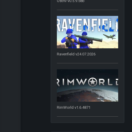
Ostriv v0.5.9.58b
Ravenfield v24.07.2026
RimWorld v1.6.4871