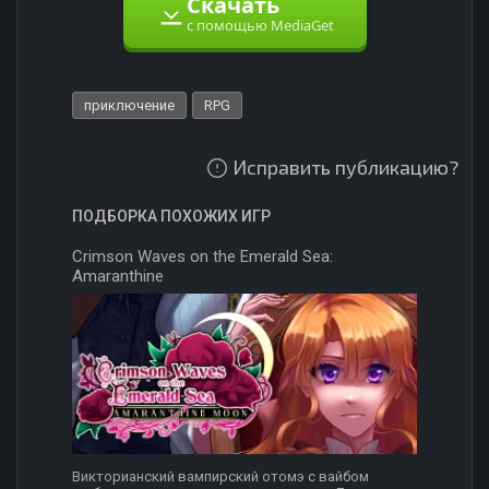
Скачать
с помощью MediaGet
приключение
RPG
Исправить публикацию?
ПОДБОРКА ПОХОЖИХ ИГР
Crimson Waves on the Emerald Sea:
Amaranthine
Викторианский вампирский отомэ с вайбом