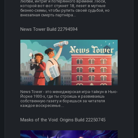
любви, интриг и потерянного времени. Люси,
которой вот-вот стукнет 18, лезет в мутные
бизнес-схемы, чтобы рулить своей судьбой, но
внезапная смерть партнёра...
News Tower Build 22794594
News Tower - это менеджерская игра-тайкун в Нью-
Йорке 1930-х, где ты строишь и развиваешь
собственную газету и борешься за читателя
каждое воскресенье....
Masks of the Void: Origins Build 22250745