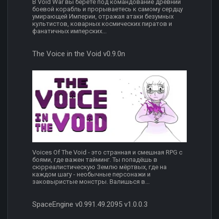
В Void War вы берёте под командование древний
боевой корабль и прорываетесь к самому сердцу
умирающей Империи, отражая атаки безумных
культистов, коварных космических пиратов и
фанатичных имперских...
The Voice in the Void v0.9.0n
Voices Of The Void - это странная и смешная RPG с
боями, где важен тайминг. Ты попадёшь в
сюрреалистическую Землю мёртвых, где на
каждом шагу - необычные персонажи и
заковыристые монстры. Валишься в...
SpaceEngine v0.991.49.2095 v1.0.0.3