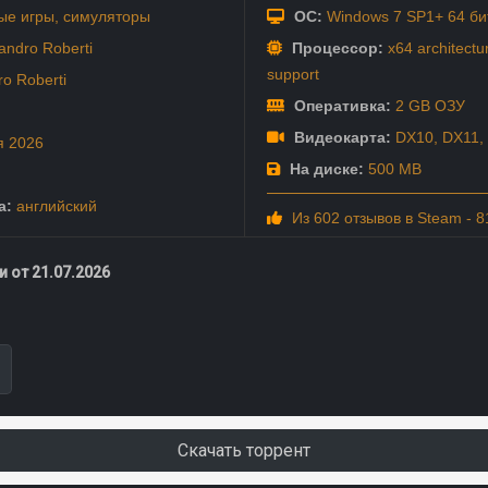
ые игры
,
симуляторы
ОС:
Windows 7 SP1+ 64 би
andro Roberti
Процессор:
x64 architectur
support
ro Roberti
Оперативка:
2 GB ОЗУ
Видеокарта:
DX10, DX11,
я
2026
На диске:
500 MB
а:
английский
Из 602 отзывов в Steam - 
 от 21.07.2026
Скачать торрент