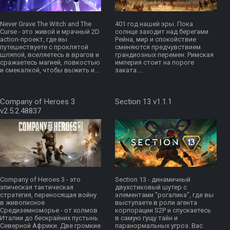
Never Grave The Witch and The
401 год нашей эры. Пока
Curse - это живой и мрачный 2D
солнце заходит над берегами
action-проект, где вы
Рейна, мир и спокойствие
путешествуете с проклятой
сменяются предчувствием
шляпой, вселяетесь в врагов и
грандиозных перемен: Римская
сражаетесь магией, ловкостью
империя стоит на пороге
и смекалкой, чтобы выжить и...
заката....
Company of Heroes 3
Section 13 v1.1.1
v2.5.2.48837
Company of Heroes 3 - это
Section 13 - динамичный
эпическая тактическая
двухстиковый шутер с
стратегия, переносящая войну
элементами "рогалика", где вы
в живописное
выступаете в роли агента
Средиземноморье - от холмов
корпорации S2P и спускаетесь
Италии до бескрайних пустынь
в самую гущу тайн и
Северной Африки. Две громкие
паранормальных угроз. Вас