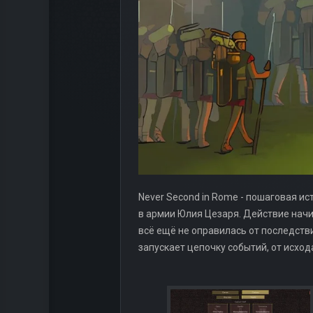
Never Second in Rome - пошаговая ис
в армии Юлия Цезаря. Действие нач
всё ещё не оправилась от последств
запускает цепочку событий, от исход