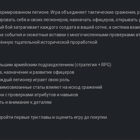
формированном легионе. Игра объединяет тактические сражения,
ровать себя и своих легионеров, назначать офицеров, открывать 
й бой затрагивает каждого солдата в вашей сотне, а система вза
вые события и сюжетные вставки с многочисленными проверками а
ённую тщательной исторической проработкой.
ольшим армейским подразделением (стратегия + RPG)
ов, назначение и развитие офицеров
аждый легионер играет свою роль
заимосвязанные статы влияют на исход сражений
ки с проверками атрибутов и навыков
ть и внимание к деталям
ройти первые три главы и оценить игру до покупки.