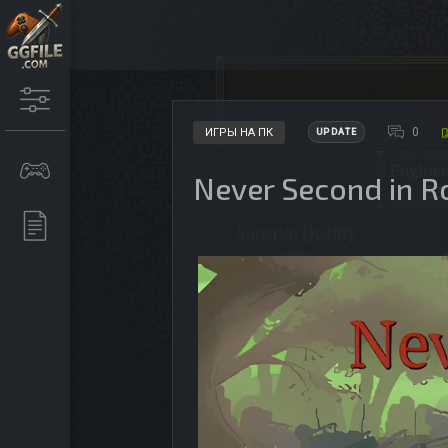
0
ИГРЫ НА ПК
UPDATE
Never Second in R