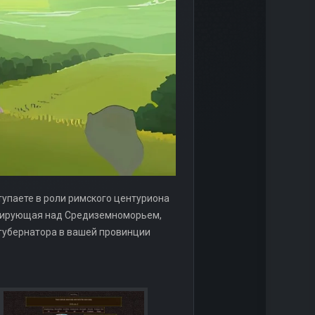
тупаете в роли римского центуриона
инирующая над Средиземноморьем,
 губернатора в вашей провинции