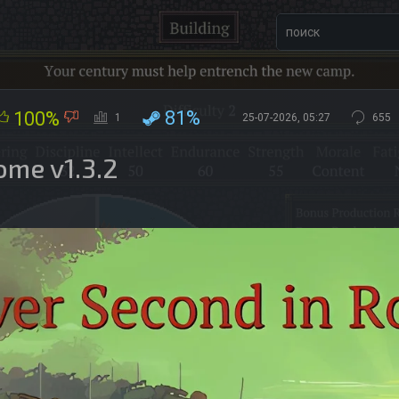
81%
100%
1
25-07-2026, 05:27
655
ome v1.3.2