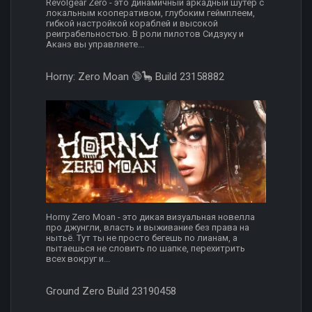
Revolgear Zero - это динамичный аркадный шутер с
локальным кооперативом, глубоким геймплеем,
гибкой настройкой кораблей и высокой
реиграбельностью. В роли пилотов Сидзуку и
Аканэ вы управляете...
Horny: Zero Moan 🔞🦕 Build 23158882
Horny Zero Moan - это дикая визуальная новелла
про джунгли, власть и выживание без права на
нытьё. Тут ты не просто бегешь по лианам, а
пытаешься не словить по шапке, перехитрить
всех вокруг и...
Ground Zero Build 23190458