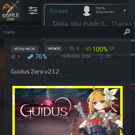
Гость
Вход на сайт
100%
0
ИГРЫ НА ПК
UPDATE
76%
6
15-05-2026, 23:06
221
Guidus Zero v2.1.2