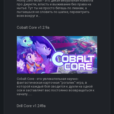
Horny Zero Moan - это дикая визуальная новелла
про джунгли, власть и выживание без права на
нытьё. Тут ты не просто бегешь по лианам, а
пытаешься не словить по шапке, перехитрить
всех вокруг и...
Cobalt Core v1.2.9a
Cobalt Core - это увлекательная научно-
фантастическая карточная "рогалик"-игра, в
которой каждый бой сводится к дуэли на одной
оси и заставляет вас постоянно возвращаться к
началу......
Drill Core v1.249a