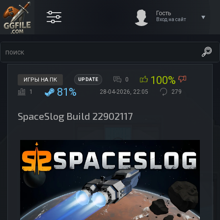
Гость
Вход на сайт
100%
0
ИГРЫ НА ПК
UPDATE
81%
1
28-04-2026, 22:05
279
SpaceSlog Build 22902117