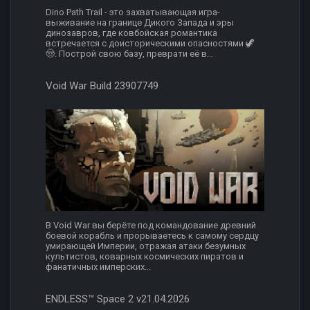
Dino Path Trail - это захватывающая игра-
выживание на границе Дикого Запада и эры
динозавров, где ковбойская романтика
встречается с доисторическими опасностями 🦖
🤠. Построй свою базу, преврати её в...
Void War Build 23907749
В Void War вы берёте под командование древний
боевой корабль и прорываетесь к самому сердцу
умирающей Империи, отражая атаки безумных
культистов, коварных космических пиратов и
фанатичных имперских...
ENDLESS™ Space 2 v21.04.2026