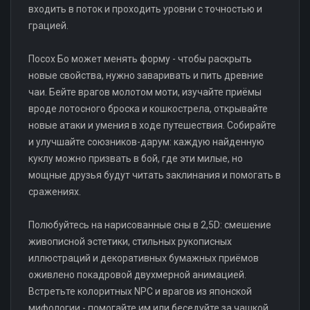
входить в поток и проходить уровни с точностью и
грацией.
Посох Бо может менять форму - чтобы раскрыть
новые свойства, нужно заваривать и пить древние
чаи. Бейте врагов молотом моти, изучайте приёмы
вроде лотосного броска и кошкострела, открывайте
новые атаки и умения в ходе путешествия. Собирайте
и улучшайте союзников-дарум: каждую найденную
куклу можно призвать в бой, где эти милые, но
мощные друзья будут читать заклинания и помогать в
сражениях.
Полюбуйтесь на нарисованные сны в 2,5D: смешение
живописной эстетики, стильных рукописных
иллюстраций и декоративных бумажных приёмов
оживлено покадровой двухмерной анимацией.
Встретьте колоритных NPC и врагов из японской
мифологии - помогайте им или беседуйте за чашкой