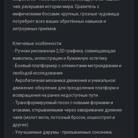
чая, раскрывая истории мира. Сразитесь с
мифическими боссами: крупные, грозные чудовища
потребуют всех ваших обретённых навыков и
хитроумных приёмов.
Ключевые особенности:
- Ручная рисованная 2,5D графика, совмещающая
живопись, иллюстрации и бумажную эстетику
- Боевый платформер с элементами метроидвании и
свободой исследования
- Акробатичная механика движения и уникальное
движение-обнуление для преодоления платформ и
возвращения на ранее недоступные пути
- Трансформируемый посох с новыми формами и
атаками, открываемыми через заваривание древних
чаёв (молот моти, лотосный бросок, кошкострел и
другие)
- Улучшаемые дарумы - призываемые союзники,