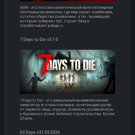
VEIN - это постапокалиптическая мультиплеерная
песочница-выживалка, где мир кишит зомбяками,
остатки общества развалены, а ты - выживший,
который собирает лут, строит базу и
отрабатывает рейды с...
7 Days to Die v3.1.0
7 Days to Die - это уникальный выживальческий
симулятор в открытом мире, сочетающий шутер
от первого лица, хоррор, элементы ролевой игры
и башенного (tower defense) строительства. Более
20 млн...
63 Days v31.03.2026