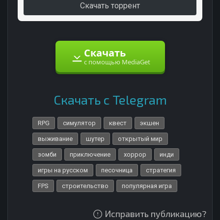
Скачать торрент
Скачать
с помощью MediaGet
Скачать с Telegram
RPG
симулятор
квест
экшен
выживание
шутер
открытый мир
зомби
приключение
хоррор
инди
игры на русском
песочница
стратегия
FPS
строительство
популярная игра
Исправить публикацию?