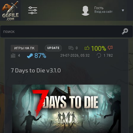
Гость
Вход на сайт
100%
0
ИГРЫ НА ПК
UPDATE
87%
4
29-07-2026, 05:32
1 782
7 Days to Die v3.1.0