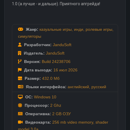
1.0 (а лучше - и дальше). Приятного апгрейда!
Жанр:
казуальные игры
,
инди
,
ролевые игры
,
симуляторы
Разработчик:
JanduSoft
Издатель:
JanduSoft
Версия:
Build 24238706
Дата выхода:
16 июл
2026
Размер:
432.0 Мб
Языки интерфейса:
английский
,
русский
ОС:
Windows 10
Процессор:
2 Ghz
Оперативка:
2 GB ОЗУ
Видеокарта:
256 mb video memory, shader
model 3.0+