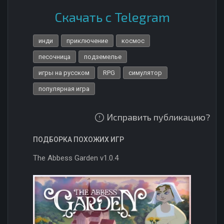
Скачать с Telegram
инди
приключение
космос
песочница
подземелье
игры на русском
RPG
симулятор
популярная игра
Исправить публикацию?
ПОДБОРКА ПОХОЖИХ ИГР
The Abbess Garden v1.0.4