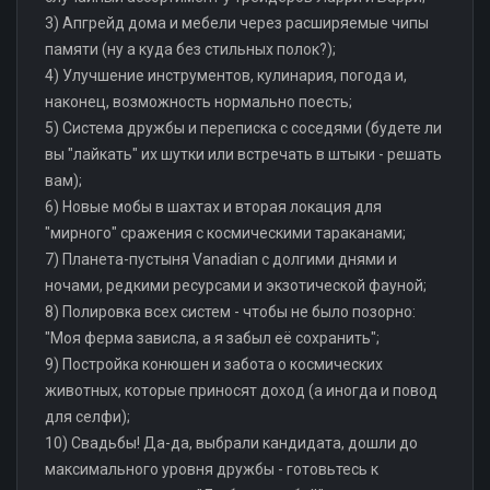
3) Апгрейд дома и мебели через расширяемые чипы
памяти (ну а куда без стильных полок?);
4) Улучшение инструментов, кулинария, погода и,
наконец, возможность нормально поесть;
5) Система дружбы и переписка с соседями (будете ли
вы "лайкать" их шутки или встречать в штыки - решать
вам);
6) Новые мобы в шахтах и вторая локация для
"мирного" сражения с космическими тараканами;
7) Планета-пустыня Vanadian с долгими днями и
ночами, редкими ресурсами и экзотической фауной;
8) Полировка всех систем - чтобы не было позорно:
"Моя ферма зависла, а я забыл её сохранить";
9) Постройка конюшен и забота о космических
животных, которые приносят доход (а иногда и повод
для селфи);
10) Свадьбы! Да-да, выбрали кандидата, дошли до
максимального уровня дружбы - готовьтесь к