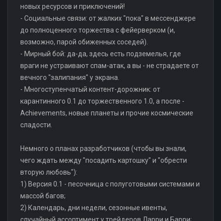
новых ресурсов и приключений!
- Социальные связи: от жалких "пока" в мессенджере
до полноценного торжества с фейерверком (и,
возможно, парой обиженных соседей).
- Мирный бой: да-да, здесь есть подземелья, где
враги не устраивают спам-атак, а вы - не страдаете от
вечного "залипания" у экрана.
- Многоступенчатый контент-дорожник: от
карантинного 0.1 до торжественного 1.0, а после -
Achievements, новые планеты и прочие космические
сладости.
Немного о планах разработчиков (чтобы вы знали,
чего ждать между "посадить картошку" и "обрести
вторую любовь"):
1) Версия 0.1 - песочница с полуготовыми системами и
массой багов;
2) Календарь, дни недели, сезонные ивенты,
случайный ассортимент у трейдеров Ларри и Барри;