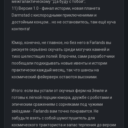
межгалактическому "Да буду с тобой";
11) Версия 1.0 - финал истории, новая планета
Darmstad с кислородными приключениями и
достойным концом... но не остановитесь, там ещё куча
контента!
Юмор, конечно, не главное, но без него в Farlands вы
рискуете серьёзно скучать среди могучих камней и
тихо шелестящих полей. Впрочем, сами разработчики
пообещали подкидывать новые ивенты и истории
практически каждый месяц, так что шансы на
космический фейерверк остаются высокими.
Итого: если вы устали от скучных ферм на Земле и
готовы к лёгкой порции юмора, дружбе с роботами и
эпическим сражениям с сорняками под чужими
звёздами - Farlands вам точно понравится. Не
забудьте взять с собой шумоглушитель для
космического тракториста и запас терпения до версии