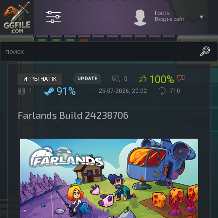
Гость
Вход на сайт
100%
0
ИГРЫ НА ПК
UPDATE
91%
1
25-07-2026, 20:02
710
Farlands Build 24238706