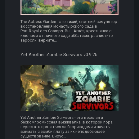
The Abbess Garden - это тихий, светлый симулятор
восстановления монастырского сада в
Port‑Royal‑des‑Champs. Вы - Агнès, крестьянка с
ключами от личного сада аббатисы: расчистите
заросли, верните...
Yet Another Zombie Survivors v0.9.2b
Yet Another Zombie Survivors - это веселая и
бескомпромиссная выживалка, в которой пора
перестать прятаться за баррикадами и начать
взимать с зомби плату за их неподобающее
существование. Вирус...