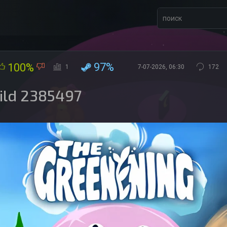
97%
100%
1
7-07-2026, 06:30
172
ild 2385497