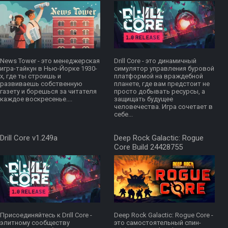
News Tower - это менеджерская
Drill Core - это динамичный
игра-тайкун в Нью-Йорке 1930-
симулятор управления буровой
х, где ты строишь и
платформой на враждебной
развиваешь собственную
планете, где вам предстоит не
газету и борешься за читателя
просто добывать ресурсы, а
каждое воскресенье....
защищать будущее
человечества. Игра сочетает в
себе...
Drill Core v1.249a
Deep Rock Galactic: Rogue
Core Build 24428755
Присоединяйтесь к Drill Core -
Deep Rock Galactic: Rogue Core -
элитному сообществу
это самостоятельный спин-