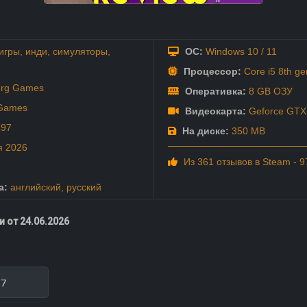
игры
,
инди
,
симуляторы
,
ОС:
Windows 10 / 11
Процессор:
Core i5 8th ge
erg Games
Оперативка:
8 GB ОЗУ
 Games
Видеокарта:
Geforce GTX 
497
На диске:
350 MB
я
2026
Из 361 отзывов в Steam - 
а:
английский
,
русский
 от 24.06.2026
97