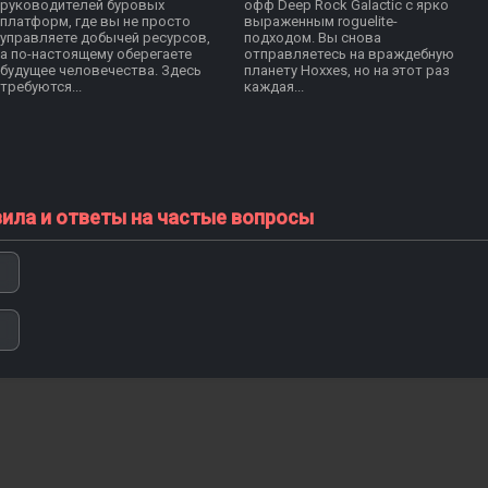
руководителей буровых
офф Deep Rock Galactic с ярко
платформ, где вы не просто
выраженным roguelite-
управляете добычей ресурсов,
подходом. Вы снова
а по-настоящему оберегаете
отправляетесь на враждебную
будущее человечества. Здесь
планету Hoxxes, но на этот раз
требуются...
каждая...
вила и ответы на частые вопросы