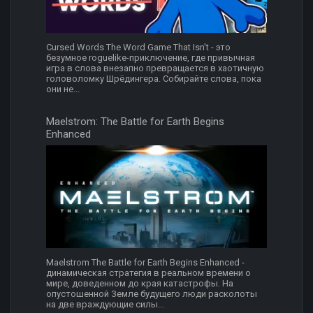
Cursed Words The Word Game That Isn't - это
безумное roguelike-приключение, где привычная
игра в слова внезапно превращается в хаотичную
головоломку Шрёдингера. Собирайте слова, пока
они не...
Maelstrom: The Battle for Earth Begins
Enhanced
Maelstrom The Battle for Earth Begins Enhanced -
динамическая стратегия в реальном времени о
мире, доведенном до края катастрофы. На
опустошенной Земле будущего люди расколоты
на две враждующие силы...