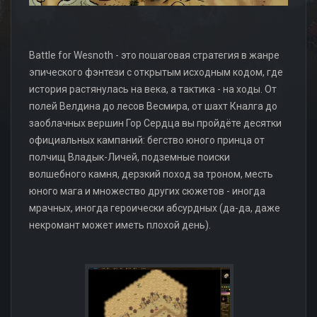
Battle for Wesnoth - это пошаговая стратегия в жанре
эпического фэнтези с открытым исходным кодом, где
история растянулась на века, а тактика - на ходы. От
полей Велдина до лесов Весмира, от шахт Кналга до
заоблачных вершин Гор Сердца вы пройдёте десятки
официальных кампаний: бегство юного принца от
полчищ Владык-Личей, подземные поиски
волшебного камня, дерзкий поход за троном, месть
юного мага и множество других сюжетов - иногда
мрачных, иногда героически абсурдных (да-да, даже
некромант может иметь плохой день).