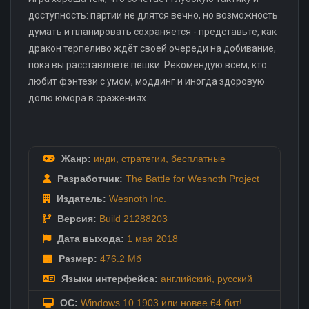
доступность: партии не длятся вечно, но возможность
думать и планировать сохраняется - представьте, как
дракон терпеливо ждёт своей очереди на добивание,
пока вы расставляете пешки. Рекомендую всем, кто
любит фэнтези с умом, моддинг и иногда здоровую
долю юмора в сражениях.
Жанр:
инди
,
стратегии
,
бесплатные
Разработчик:
The Battle for Wesnoth Project
Издатель:
Wesnoth Inc.
Версия:
Build 21288203
Дата выхода:
1 мая
2018
Размер:
476.2 Мб
Языки интерфейса:
английский
,
русский
ОС:
Windows 10 1903 или новее 64 бит!