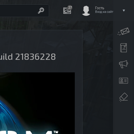
27
Гость
Вход на сайт
Build 21836228