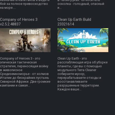
бой за полное превосходство
осколка - голодный, опасный
на море....
и...
Company of Heroes 3
Clean Up Earth Build
v2.5.2.48837
23321614
Company of Heroes 3 - это
Clean Up Earth - это
эпическая тактическая
расслабляющая игра об уборке
стратегия, переносящая войну
планеты, где вы с помощью
в живописное
модульного Terra Cleaner
Средиземноморье - от холмов
собираете мусор,
Италии до бескрайних пустынь
перерабатываете отходы и
Северной Африки. Две громкие
восстанавливаете
кампании и самая...
разрушенные территории.
Каждое ваше...