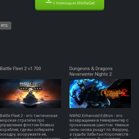
с помощью MediaGet
RTS
Battle Fleet 2 v1.700
Dungeons & Dragons
Neverwinter Nights 2:
Battle Fleet 2 - это тактическая
NWN2 Enhanced Edition - это
морская стратегия про
возвращение в Невервинтер с
управление флотом боевых
прокачанным шмотом: тёмные
кораблей, где вы собираете
силы снова рыщут по Фаэруну,
эскадру, вооружаете её,
а судьба Забытых Королевств -
назначаете капитанов и ведёте
в твоих руках. Ты носитель