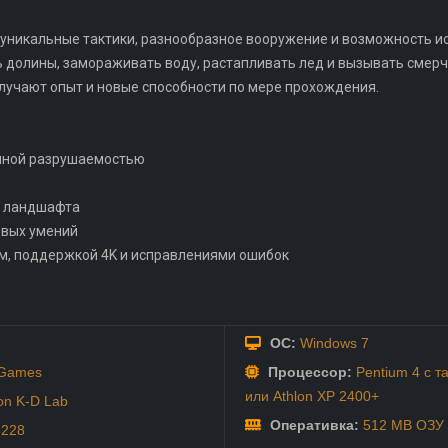
 уникальные тактики, разнообразное вооружение и возможность и
 долины, замораживать воду, растапливать лед и вызывать смерч
лучают опыт и новые способности по мере прохождения.
олной разрушаемостью
м ландшафта
овых умений
ом, поддержкой 4K и исправлениями ошибок
ОС:
Windows 7
Games
Процессор:
Pentium 4 с т
или Athlon XP 2400+
ion K-D Lab
Оперативка:
512 MB ОЗУ
6228