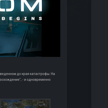
доведенном до края катастрофы. На
осхождение", - и одновременно