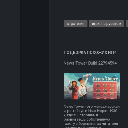
стратегия
игры на русском
ПОДБОРКА ПОХОЖИХ ИГР
News Tower Build 22794594
News Tower - это менеджерская
игра-тайкун в Нью-Йорке 1930-
х, где ты строишь и
развиваешь собственную
газету и борешься за читателя
каждое воскресенье....