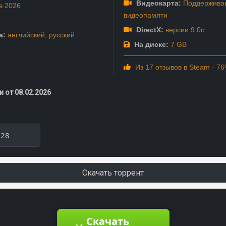
Видеокарта:
Поддерживаю
в
2026
видеопамяти
DirectX:
версии 9.0c
а:
английский
,
русский
На диске:
7 GB
Из 17 отзывов в Steam - 7
 от 08.02.2026
228
Скачать торрент
Скачать