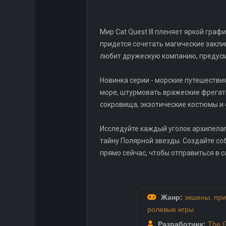
Мир Cat Quest III пленяет яркой гр
придется сочетать магические закли
любит дружескую компанию, предусмо
Новинка серии - морские путешестви
море, штурмовать вражеские фрегаты
сокровища, экзотические костюмы и
Исследуйте каждый уголок архипелаг
тайну Полярной звезды. Создайте собс
прямо сейчас, чтобы отправиться в 
Жанр:
экшены
,
при
ролевые игры
Разработчик:
The G