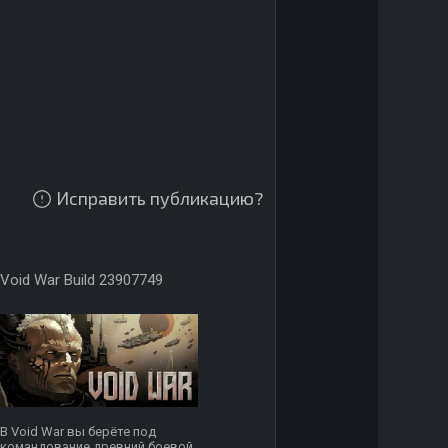
Исправить публикацию?
Void War Build 23907749
В Void War вы берёте под
командование древний боевой