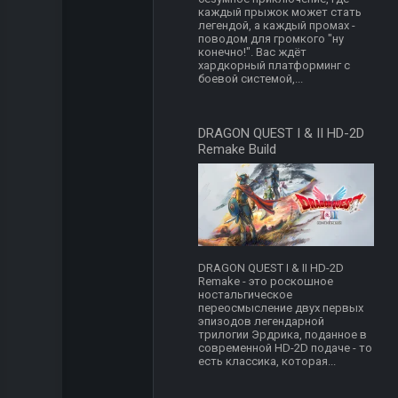
каждый прыжок может стать
легендой, а каждый промах -
поводом для громкого "ну
конечно!". Вас ждёт
хардкорный платформинг с
боевой системой,...
DRAGON QUEST I & II HD-2D
Remake Build
DRAGON QUEST I & II HD-2D
Remake - это роскошное
ностальгическое
переосмысление двух первых
эпизодов легендарной
трилогии Эрдрика, поданное в
современной HD-2D подаче - то
есть классика, которая...