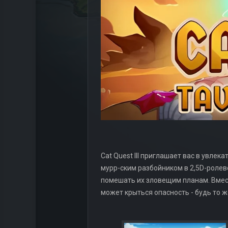
Cat Quest III приглашает вас в увл
мурр-ским разбойником в 2,5D-ролев
помешать их зловещим планам. Вмес
может крыться опасность - будь то 