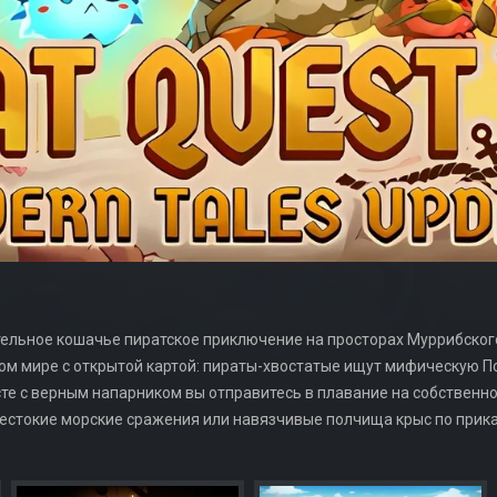
екательное кошачье пиратское приключение на просторах Муррибско
ом мире с открытой картой: пираты-хвостатые ищут мифическую П
те с верным напарником вы отправитесь в плавание на собственн
жестокие морские сражения или навязчивые полчища крыс по прика