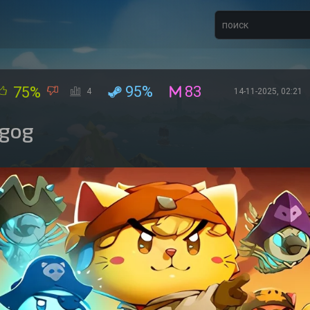
95%
83
75%
4
14-11-2025, 02:21
 gog