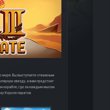
го моря. Вы выступаете отважным
олярную звезду, а вам предстоит
ом корабле, где за каждым мысом
зу Короля пиратов.