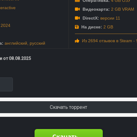
Оперативка:
4 GB ОЗУ
teractive
Видеокарта:
2 GB VRAM
DirectX:
версии 11
г
2024
На диске:
2 GB
Из 2694 отзывов в Steam -
а:
английский
,
русский
 от 08.08.2025
Скачать торрент
Скачать