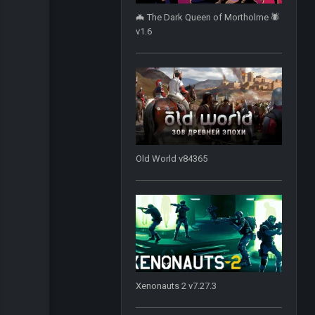
🦇 The Dark Queen of Mortholme 🕷️
v1.6
Old World v84365
Xenonauts 2 v7.27.3