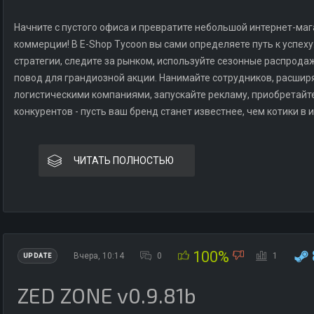
Начните с пустого офиса и превратите небольшой интернет-ма
коммерции! В E-Shop Tycoon вы сами определяете путь к успех
стратегии, следите за рынком, используйте сезонные распрод
повод для грандиозной акции. Нанимайте сотрудников, расширя
логистическими компаниями, запускайте рекламу, приобретайт
конкурентов - пусть ваш бренд станет известнее, чем котики в 
ЧИТАТЬ ПОЛНОСТЬЮ
100%
Вчера, 10:14
0
1
UPDATE
ZED ZONE v0.9.81b