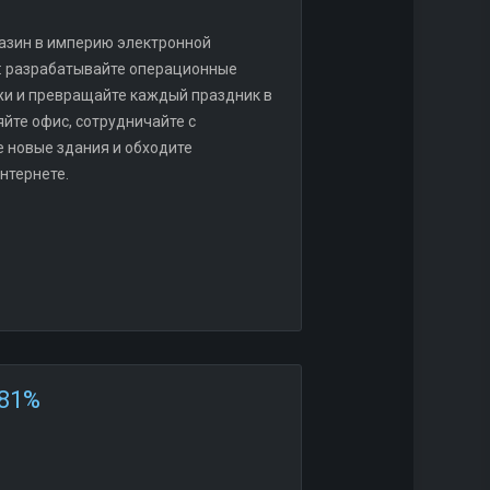
газин в империю электронной
у: разрабатывайте операционные
ажи и превращайте каждый праздник в
йте офис, сотрудничайте с
е новые здания и обходите
интернете.
81%