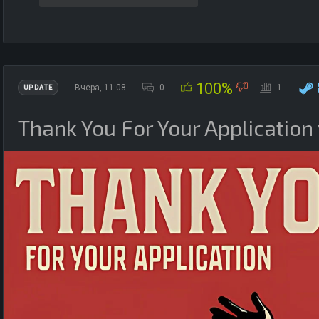
100%
Вчера, 11:08
0
1
UPDATE
Thank You For Your Application 