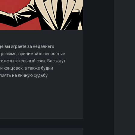
где вы играете за недавнего
те резюме, принимайте непростые
те испытательный срок. Вас ждут
и концовок, а также будни
лиять на личную судьбу.