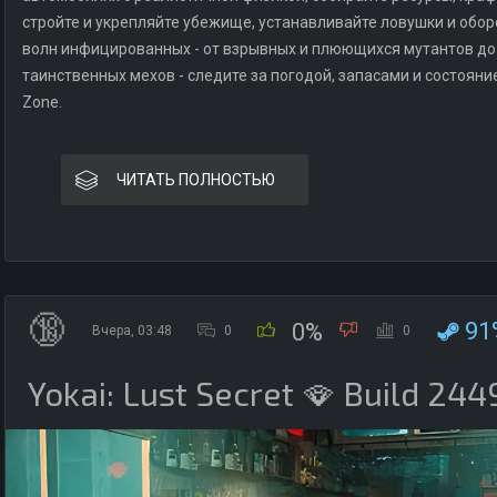
стройте и укрепляйте убежище, устанавливайте ловушки и обо
волн инфицированных - от взрывных и плюющихся мутантов до
таинственных мехов - следите за погодой, запасами и состоян
Zone.
ЧИТАТЬ ПОЛНОСТЬЮ
🔞
91
0%
Вчера, 03:48
0
0
Yokai: Lust Secret 🪭 Build 244