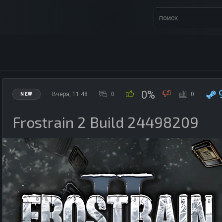
0%
Вчера, 11:48
0
0
NEW
Frostrain 2 Build 24498209