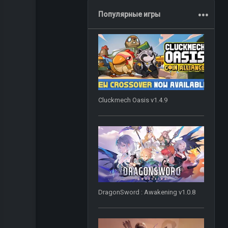
.
.
.
Популярные игры
Cluckmech Oasis v1.4.9
DragonSword : Awakening v1.0.8