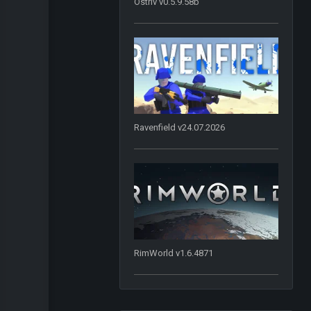
Ostriv v0.5.9.58b
Ravenfield v24.07.2026
RimWorld v1.6.4871