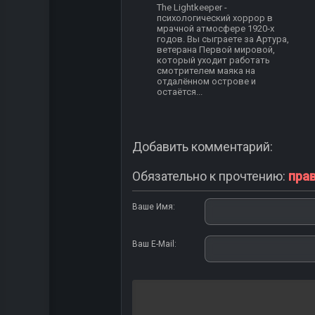
The Lightkeeper -
психологический хоррор в
мрачной атмосфере 1920‑х
годов. Вы сыграете за Артура,
ветерана Первой мировой,
который уходит работать
смотрителем маяка на
отдалённом острове и
остаётся...
Добавить комментарий:
Обязательно к прочтению:
пра
Ваше Имя:
Ваш E-Mail: