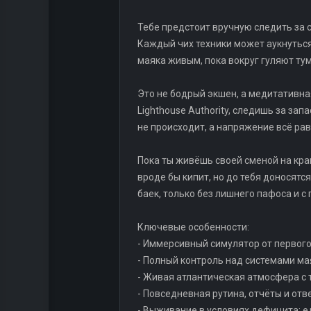
Тебе предстоит вручную следить за с
Каждый чих техники может аукнуться 
маяка живым, пока вокруг гуляют тум
Это не бодрый экшен, а медитативная
Lighthouse Authority, следишь за за
не происходит, а напряжение всё рав
Пока ты живёшь своей сменой на краю
вроде бы кипит, но до тебя доносятся
баек, только без лишнего пафоса и с
Ключевые особенности:
- Иммерсивный симулятор от первог
- Полный контроль над системами мая
- Живая атлантическая атмосфера с
- Повседневная рутина, отчёты и от
- Выживание в условиях дефицита: е