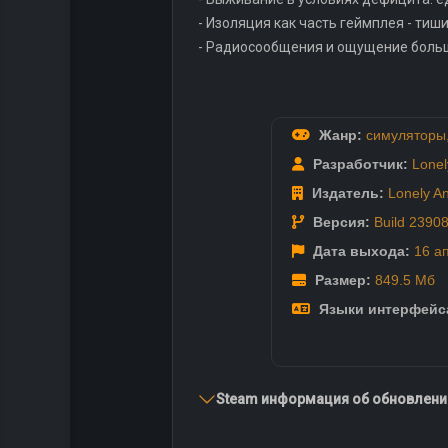
- Изоляция как часть геймплея - тиш
- Радиосообщения и ощущение большо
Жанр:
симуляторы
Разработчик:
Lonel
Издатель:
Lonely A
Версия:
Build 2390
Дата выхода:
16 а
Размер:
849.5 Мб
Языки интерфейс
Steam информация об обновлении