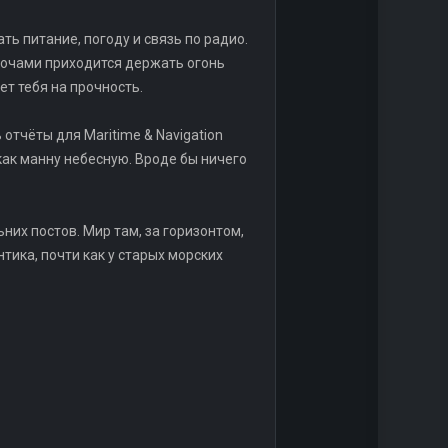
ть питание, погоду и связь по радио.
 Ночами приходится держать огонь
ет тебя на прочность.
отчёты для Maritime & Navigation
 как манну небесную. Вроде бы ничего
них постов. Мир там, за горизонтом,
нтика, почти как у старых морских