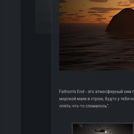
Fathom's End - это атмосферный сим 
морской маяк в строю, будто у тебя на
опять что-то сломалось".