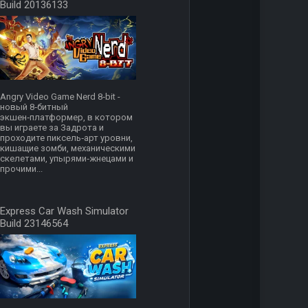
Build 20136133
Angry Video Game Nerd 8‑bit -
новый 8‑битный
экшен‑платформер, в котором
вы играете за Задрота и
проходите пиксель‑арт уровни,
кишащие зомби, механическими
скелетами, упырями‑жнецами и
прочими...
Express Car Wash Simulator
Build 23146564