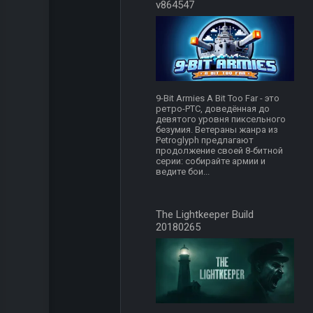
v864547
9-Bit Armies A Bit Too Far - это
ретро-РТС, доведённая до
девятого уровня пиксельного
безумия. Ветераны жанра из
Petroglyph предлагают
продолжение своей 8‑битной
серии: собирайте армии и
ведите бои...
The Lightkeeper Build
20180265