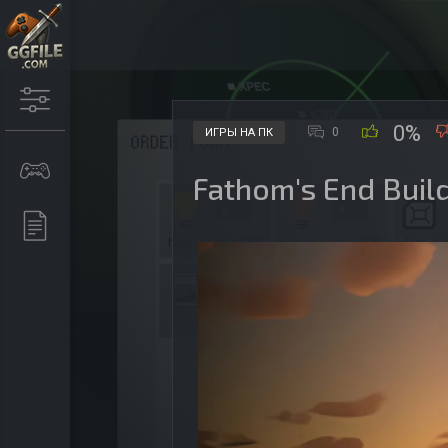
0%
0
ИГРЫ НА ПК
Fathom's End Bui