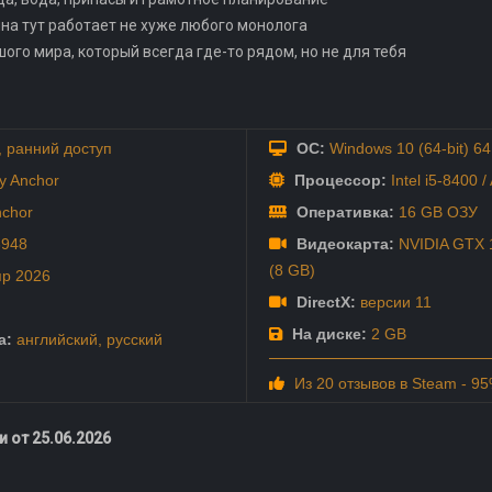
ина тут работает не хуже любого монолога
го мира, который всегда где-то рядом, но не для тебя
,
ранний доступ
ОС:
Windows 10 (64-bit) 64
y Anchor
Процессор:
Intel i5-8400 
nchor
Оперативка:
16 GB ОЗУ
8948
Видеокарта:
NVIDIA GTX 1
(8 GB)
пр
2026
DirectX:
версии 11
На диске:
2 GB
а:
английский
,
русский
Из 20 отзывов в Steam - 9
 от 25.06.2026