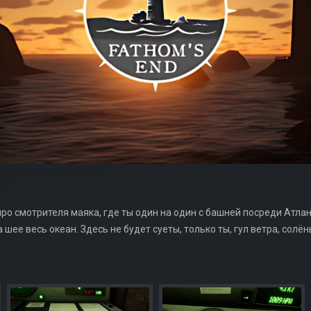
про смотрителя маяка, где ты один на один с башней посреди Атла
 шее весь океан. Здесь не будет суеты, только ты, гул ветра, солён