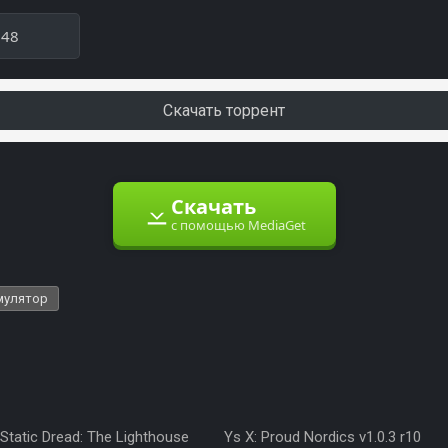
948
Скачать торрент
Скачать
с помощью MediaGet
мулятор
Static Dread: The Lighthouse
Ys X: Proud Nordics v1.0.3 r10