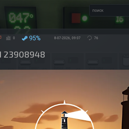
95%
0
8-07-2026, 09:07
76
ld 23908948