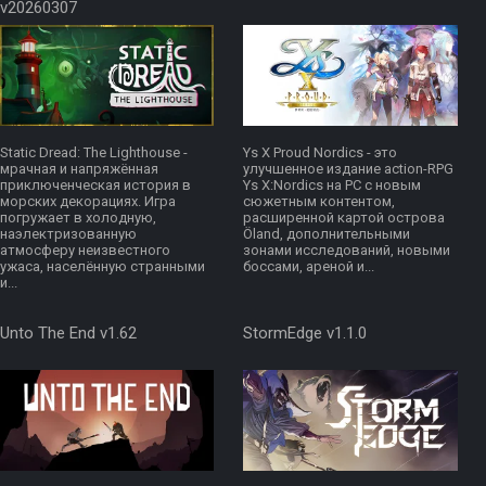
v20260307
Static Dread: The Lighthouse -
Ys X Proud Nordics - это
мрачная и напряжённая
улучшенное издание action-RPG
приключенческая история в
Ys X:Nordics на PC с новым
морских декорациях. Игра
сюжетным контентом,
погружает в холодную,
расширенной картой острова
наэлектризованную
Öland, дополнительными
атмосферу неизвестного
зонами исследований, новыми
ужаса, населённую странными
боссами, ареной и...
и...
Unto The End v1.62
StormEdge v1.1.0