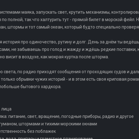
истемами маяка, запускать свет, крутить механизмы, контролирова
по полной, так что халтурить тут - прямой билет в морской фейл.
ан, штормы и тот самый океан, который будто специально проверя
 история про одиночество, рутину и долг. День за днём ты ведёшь 
пасами, не забываешь про голод и жажду и ждёшь редкие поставки,
но висит в воздухе, как мокрая куртка после шторма.
 света, по радио приходят сообщения от проходящих судов и даль
 только обрывки чужих историй - и в этом есть своя криповая рома
 побольше бытового хардкора.
о лица
ка: питание, свет, вращение, погодные приборы, радио и другое
 туманом, штормами и тихими морскими окнами
ветственность без поблажек
да, вода, припасы и грамотное планирование