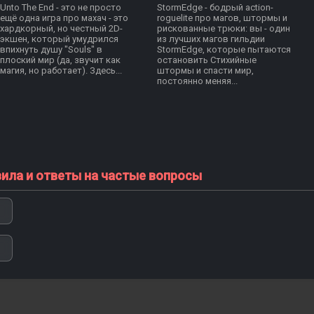
Unto The End - это не просто
StormEdge - бодрый action-
ещё одна игра про махач - это
roguelite про магов, штормы и
хардкорный, но честный 2D-
рискованные трюки: вы - один
экшен, который умудрился
из лучших магов гильдии
впихнуть душу "Souls" в
StormEdge, которые пытаются
плоский мир (да, звучит как
остановить Стихийные
магия, но работает). Здесь...
штормы и спасти мир,
постоянно меняя...
вила и ответы на частые вопросы