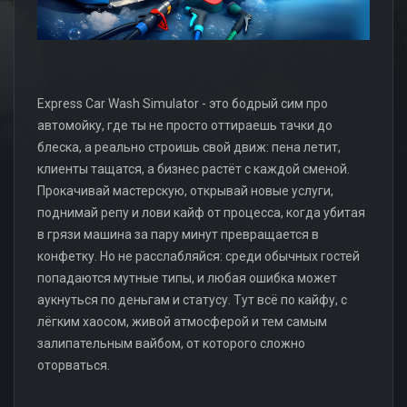
Express Car Wash Simulator - это бодрый сим про
автомойку, где ты не просто оттираешь тачки до
блеска, а реально строишь свой движ: пена летит,
клиенты тащатся, а бизнес растёт с каждой сменой.
Прокачивай мастерскую, открывай новые услуги,
поднимай репу и лови кайф от процесса, когда убитая
в грязи машина за пару минут превращается в
конфетку. Но не расслабляйся: среди обычных гостей
попадаются мутные типы, и любая ошибка может
аукнуться по деньгам и статусу. Тут всё по кайфу, с
лёгким хаосом, живой атмосферой и тем самым
залипательным вайбом, от которого сложно
оторваться.