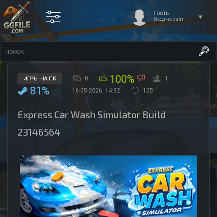
Гость
Вход на сайт
100%
0
1
ИГРЫ НА ПК
81%
16-05-2026, 14:32
125
Express Car Wash Simulator Build
23146564