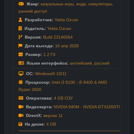
Жанр:
казуальные игры
,
инди
,
симуляторы
,
ранний доступ
Разработчик:
Yekta Ozcan
Издатель:
Yekta Ozcan
Версия:
Build 23146564
Дата выхода:
16 апр
2026
Размер:
1.2 Гб
Языки интерфейса:
английский
,
русский
ОС:
Windows® 10/11
Процессор:
Intel i3 8100 - i5 8400 & AMD
Ryzen 2600
Оперативка:
4 GB ОЗУ
Видеокарта:
NVIDIA 940M - NVIDIA GTX1050TI
DirectX:
версии 11
На диске:
4 GB