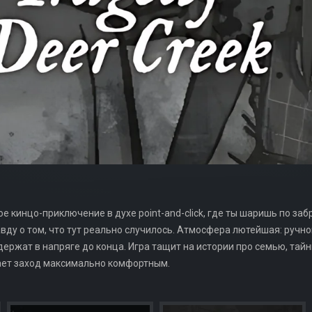
чное кинцо-приключение в духе point-and-click, где ты шаришь по 
ду о том, что тут реально случилось. Атмосфера лютейшая: ручной
держат в напряге до конца. Игра тащит на истории про семью, тайн
лает заход максимально комфортным.