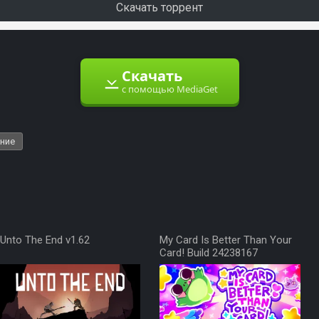
Скачать торрент
Скачать
с помощью MediaGet
ние
Unto The End v1.62
My Card Is Better Than Your
Card! Build 24238167