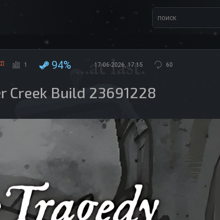
94%
1
17-06-2026, 17:15
60
er Creek Build 23691228