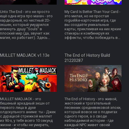
Unto The End - это не просто
My Card Is Better Than Your Card -
ещё одна игра про махач - это
это милая, но не простая
хардкорный, но честный 2D-
roguelike-карточная игра, где
экшен, который умудрился
вы создаёте уникальные
впихнуть душу "Souls" в
карты, приклеивая на них яркие
плоский мир (да, звучит как
стикеры и комбинируя их
магия, но работает). Здесь...
эффекты, чтобы побеждать в...
MULLET MADJACK v1.13e
The End of History Build
21220287
MULLET MADJACK - это
The End of History - это живой,
бешеный аркадный экшн от
жестокий и трогательный
первого лица в духе
песенник средневековой эпохи,
олдскульного аниме: ты - Джек
который вовсе не о подвигах
с дурацкой стрижкой маллет
одного героя, а о своде
из 90-х, у тебя всего 10 секунд
наблюдаемой истории - где
жизни - и чтобы не умереть,
каждый NPC живет своей