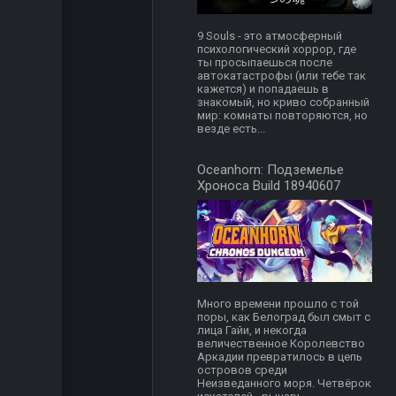
9 Souls - это атмосферный
психологический хоррор, где
ты просыпаешься после
автокатастрофы (или тебе так
кажется) и попадаешь в
знакомый, но криво собранный
мир: комнаты повторяются, но
везде есть...
Oceanhorn: Подземелье
Хроноса Build 18940607
Много времени прошло с той
поры, как Белоград был смыт с
лица Гайи, и некогда
величественное Королевство
Аркадии превратилось в цепь
островов среди
Неизведанного моря. Четвёрок