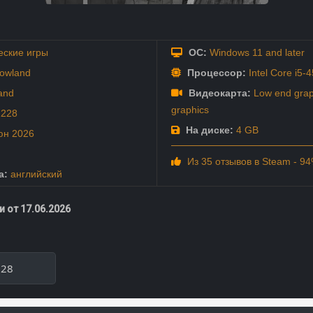
еские игры
ОС:
Windows 11 and later
rowland
Процессор:
Intel Core i5-
and
Видеокарта:
Low end graph
graphics
1228
На диске:
4 GB
юн
2026
Из 35 отзывов в Steam - 9
а:
английский
 от 17.06.2026
228