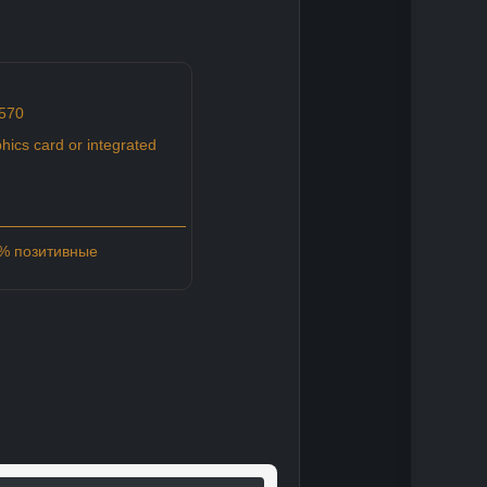
4570
ics card or integrated
4% позитивные