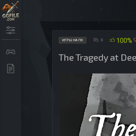
100%
0
ИГРЫ НА ПК
The Tragedy at De