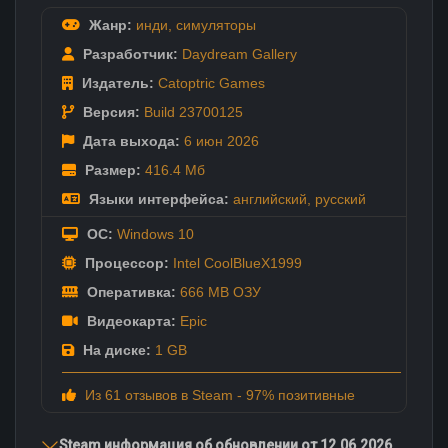
Жанр:
инди
,
симуляторы
Разработчик:
Daydream Gallery
Издатель:
Catoptric Games
Версия:
Build 23700125
Дата выхода:
6 июн
2026
Размер:
416.4 Мб
Языки интерфейса:
английский
,
русский
ОС:
Windows 10
Процессор:
Intel CoolBlueX1999
Оперативка:
666 MB ОЗУ
Видеокарта:
Epic
На диске:
1 GB
Из 61 отзывов в Steam - 97% позитивные
Steam информация об обновлении от 12.06.2026