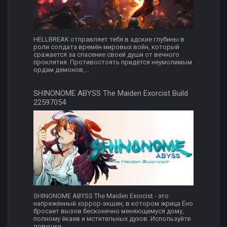
HELLBREAK отправляет тебя в адские глубины в
роли солдата времён мировых войн, который
сражается за спасение своей души от вечного
проклятия. Противостоять придётся неумолимым
ордам демонов,...
SHINONOME ABYSS The Maiden Exorcist Build
22597054
SHINONOME ABYSS The Maiden Exorcist - это
напряжённый хоррор-экшен, в котором жрица Ёно
бросает вызов бесконечно меняющемуся дому,
полному ёкаев и мстительных духов. Используйте
ловушки,...