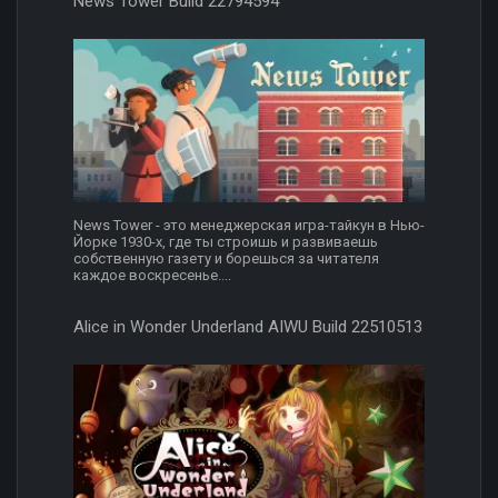
News Tower Build 22794594
News Tower - это менеджерская игра-тайкун в Нью-
Йорке 1930-х, где ты строишь и развиваешь
собственную газету и борешься за читателя
каждое воскресенье....
Alice in Wonder Underland AIWU Build 22510513