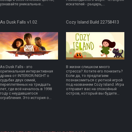
узнавайте уникальные...
искателей - рыцарь,...
As Dusk Falls v1.02
Cozy Island Build 22758413
As Dusk Falls - это
В жизни слишком много
оригинальная интерактивная
стресса? Хотите его понизить?
драма от INTERIOR/NIGHT о
Если да, то предлагаем
судьбах двух семей,
познакомиться с уютной игрой
переплетённых на тридцать
под названием Cozy Island. Игра
лет, где всё началось в 1998
отправит вас на спокойный
году с неудавшегося
остров, который вы будете...
ограбления. Это история о...