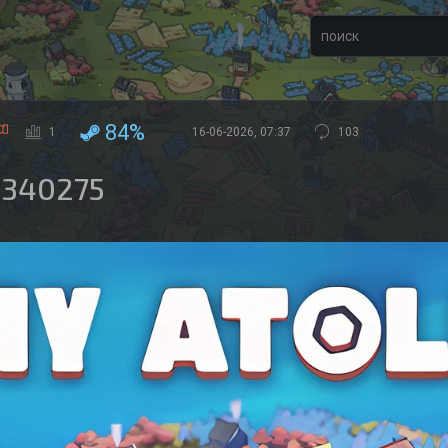
84%
1
16-06-2026, 07:37
103
15340275