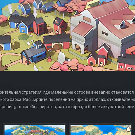
троительная стратегия, где маленькие острова внезапно становятся
кого хаоса. Расширяйте поселения на ярких атоллах, открывайте н
окровищ, только без пиратов, зато с гораздо более аккуратной геом