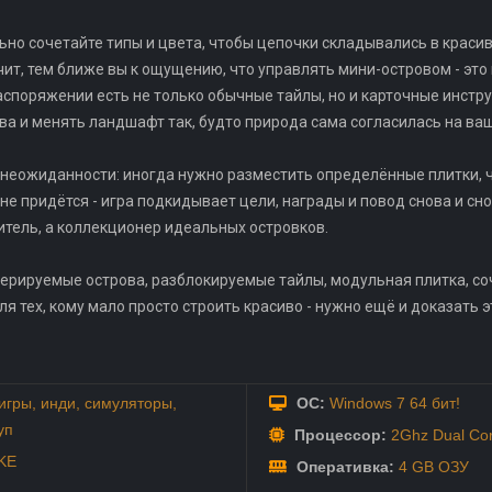
льно сочетайте типы и цвета, чтобы цепочки складывались в краси
чит, тем ближе вы к ощущению, что управлять мини-островом - это 
распоряжении есть не только обычные тайлы, но и карточные инст
ва и менять ландшафт так, будто природа сама согласилась на ва
неожиданности: иногда нужно разместить определённые плитки, ч
не придётся - игра подкидывает цели, награды и повод снова и с
итель, а коллекционер идеальных островков.
енерируемые острова, разблокируемые тайлы, модульная плитка, с
я тех, кому мало просто строить красиво - нужно ещё и доказать э
игры
,
инди
,
симуляторы
,
ОС:
Windows 7 64 бит!
уп
Процессор:
2Ghz Dual Co
KE
Оперативка:
4 GB ОЗУ