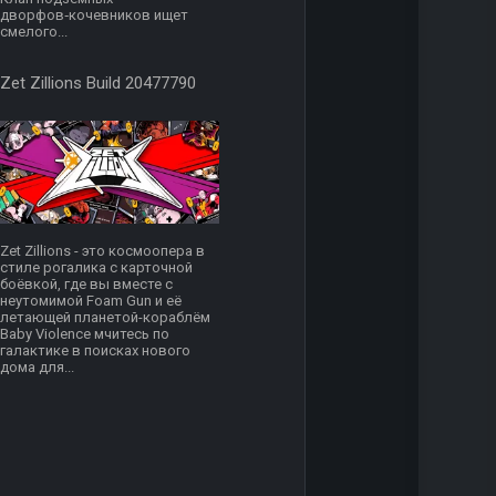
дворфов‑кочевников ищет
смелого...
Zet Zillions Build 20477790
Zet Zillions - это космоопера в
стиле рогалика с карточной
боёвкой, где вы вместе с
неутомимой Foam Gun и её
летающей планетой-кораблём
Baby Violence мчитесь по
галактике в поисках нового
дома для...