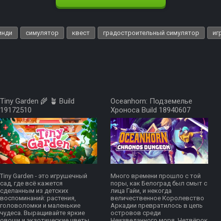
инди
симулятор
квест
градостроительный симулятор
иг
Tiny Garden 🌾 🪴 Build
Oceanhorn: Подземелье
19172510
Хроноса Build 18940607
Tiny Garden - это игрушечный
Много времени прошло с той
сад, где всё кажется
поры, как Белоград был смыт с
сделанным из детских
лица Гайи, и некогда
воспоминаний: растения,
величественное Королевство
головоломки и маленькие
Аркадии превратилось в цепь
чудеса. Выращивайте яркие
островов среди
овощи и экзотические цветы,
Неизведанного моря. Четвёрок