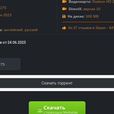
Видеокарта:
Radeon HD 20
0275
DirectX:
версии 10
ен
2023
На диске:
500 MB
Из 37 отзывов в Steam - 8
а:
английский
,
русский
 от 24.06.2025
275
Скачать торрент
Скачать
с помощью MediaGet