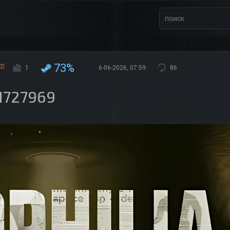
73%
1
6-06-2026, 07:59
86
21727969