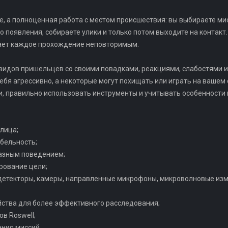
ие, а полноценная работа с местом происшествия: вы выбираете м
 появления, собираете улики и только потом выходите на контакт
лает каждое прохождение неповторимым.
 видов пришельцев со своими повадками, реакциями, слабостями 
бя агрессивно, а некоторые могут похищать или играть на вашем 
, правильно использовать инструменты и учитывать особенности 
 лица;
абельность;
разным поведением;
рование цели;
-детекторы, камеры, направленные микрофоны, микроволновые изм
йства для более эффективного расследования;
ов Roswell;
ения миссий.