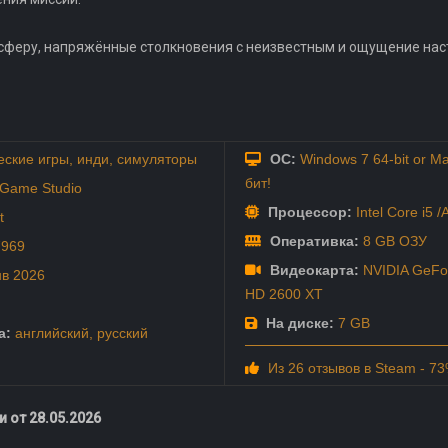
сферу, напряжённые столкновения с неизвестным и ощущение нас
еские игры
,
инди
,
симуляторы
ОС:
Windows 7 64-bit or Mac
бит!
 Game Studio
Процессор:
Intel Core i5 
t
Оперативка:
8 GB ОЗУ
7969
Видеокарта:
NVIDIA GeFor
нв
2026
HD 2600 XT
На диске:
7 GB
а:
английский
,
русский
Из 26 отзывов в Steam - 7
 от 28.05.2026