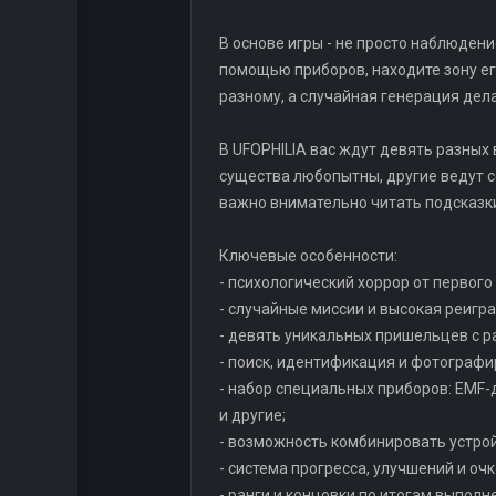
В основе игры - не просто наблюден
помощью приборов, находите зону его
разному, а случайная генерация де
В UFOPHILIA вас ждут девять разных
существа любопытны, другие ведут се
важно внимательно читать подсказки
Ключевые особенности:
- психологический хоррор от первого
- случайные миссии и высокая реигр
- девять уникальных пришельцев с 
- поиск, идентификация и фотографи
- набор специальных приборов: EMF
и другие;
- возможность комбинировать устро
- система прогресса, улучшений и очк
- ранги и концовки по итогам выполн