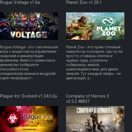
Rogue Voltage v1.0a
Planet Zoo v1.20.1
Rogue Voltage - это тактическая
Planet Zoo - это прям топовый
игра с акцентом на управление
симулятор зоопарка, где ты не
энергией и манипуляции
просто ставишь клетки и
временем. Вместо привычных
ждёшь чуда, а реально
умений вы собираете
собираешь живой,
способности из
шевелящийся мир для диких
специализированных модулей:
зверей. Тут каждый зверь - не
одни генерируют...
декорация, а...
Plague Inc: Evolved v1.24.0.2a
Company of Heroes 3
v2.5.2.48837