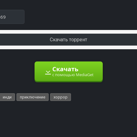
969
Скачать торрент
Скачать
с помощью MediaGet
инди
приключение
хоррор