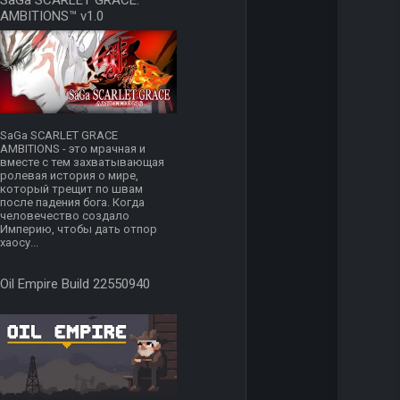
SaGa SCARLET GRACE:
AMBITIONS™ v1.0
SaGa SCARLET GRACE
AMBITIONS - это мрачная и
вместе с тем захватывающая
ролевая история о мире,
который трещит по швам
после падения бога. Когда
человечество создало
Империю, чтобы дать отпор
хаосу...
Oil Empire Build 22550940