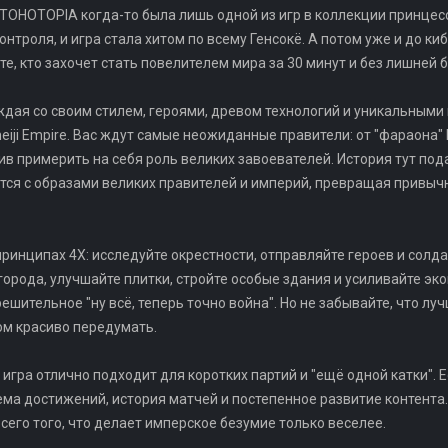
TOHOTOPIA когда-то была лишь одной из игр в коллекции принцессы
онтроля, и игра стала хитом по всему Генсокё. А потом уже и до к
и те, кто захочет стать повелителем мира за 30 минут и без лишней
дая со своим стилем, героями, древом технологий и уникальными во
omeiji Empire. Вас ждут самые неожиданные правители: от "фараона"
ив примерить на себя роль великих завоевателей. История тут под
тся с образами великих правителей и империй, превращая привычн
ринципах 4X: исследуйте окрестности, отправляйте героев и солда
города, улучшайте плитки, стройте особые здания и усиливайте эк
решительное "ну всё, теперь точно война". Но не забывайте, что лу
ом красиво передумать.
о игра отлично подходит для коротких партий и "ещё одной катки". 
тема достижений, история матчей и постепенное развитие контент
сего того, что делает имперское безумие только веселее.