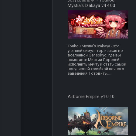
东方夜雀食堂 - Touhou
Mystia's Izakaya v4.4.0d
Touhou Mystia's Izakaya - это
уютный симулятор изакая во
вселенной Gensokyo, где вы
помогаете Мистии Лорелей
исполнить мечту и стать самой
популярной хозяйкой ночного
заведения. Готовить,...
Airborne Empire v1.0.10