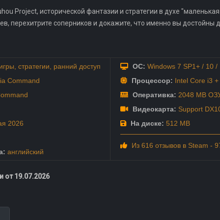
ou Project, исторической фантазии и стратегии в духе "маленькая
ев, перехитрите соперников и докажите, что именно вы достойны 
игры
,
стратегии
,
ранний доступ
ОС:
Windows 7 SP1+ / 10 / 
lia Command
Процессор:
Intel Core i3 +
 Command
Оперативка:
2048 MB ОЗ
Видеокарта:
Support DX1
ая
2026
На диске:
512 MB
Из 616 отзывов в Steam - 
а:
английский
 от 19.07.2026