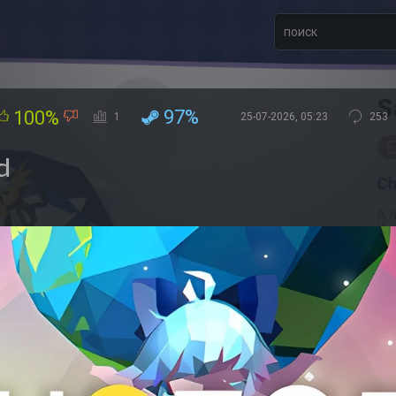
97%
100%
1
25-07-2026, 05:23
253
d