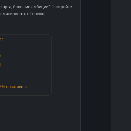
 карта, большие амбиции". Постройте
доминировать в Генсокё.
11
У
0
97% позитивные