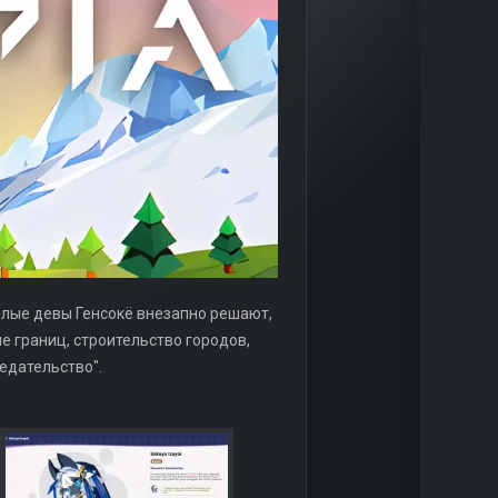
илые девы Генсокё внезапно решают,
е границ, строительство городов,
редательство".