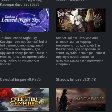
Touhou Lensed Night Sky,
Scarlet Hollow v1.2
Kaseigai Build 23085276
Touhou Lensed Night Sky,
Scarlet Hollow - это мрачная
Kaseigai - это необычный bullet
интерактивная хоррор-
hell с полностью модульной
мистерия от создателей Slay
системой экипировки, где
the Princess, где остроумный
оружие и спецэффекты можно
текст, судьбоносные решения и
менять прямо во время забега
вручную прорисованная
под любую ситуацию или
графика держат в напряжении
просто...
с первых...
Celestial Empire v0.9.375
Shadow Empire v1.31.18