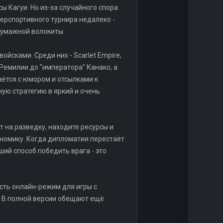
 Кагуи. Но из-за случайного спора
иберспортивного турнира недалеко -
 бумажной волокиты.
йсками. Среди них - Scarlet Empire,
 Ремилии до "императора" Канако, а
аётся с юмором и отсылками к
ую стратегию в яркий и очень
т на разведку, находите ресурсы и
ономику. Когда дипломатия перестаёт
чший способ победить врага - это
Есть онлайн-режим для игры с
а. В полной версии обещают ещё