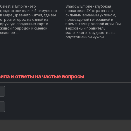
Celestial Empire - это
Shadow Empire - глубокая
градостроительный симулятор
пошаговая 4X-стратегия с
в мире Древнего Китая, где вы
сильным военным уклоном,
строите город на одной из
процедурной генерацией и
вручную созданных карт с
элементами ролевой игры. Вы -
живой природой и сменой
верховный правитель
сезонов....
маленького государства на
опустошённой чужой...
вила и ответы на частые вопросы