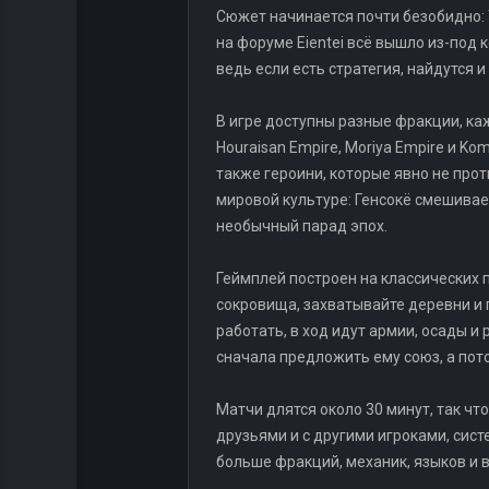
Сюжет начинается почти безобидно: 
на форуме Eientei всё вышло из-под к
ведь если есть стратегия, найдутся 
В игре доступны разные фракции, каж
Houraisan Empire, Moriya Empire и K
также героини, которые явно не прот
мировой культуре: Генсокё смешивае
необычный парад эпох.
Геймплей построен на классических п
сокровища, захватывайте деревни и 
работать, в ход идут армии, осады и 
сначала предложить ему союз, а пот
Матчи длятся около 30 минут, так чт
друзьями и с другими игроками, сис
больше фракций, механик, языков и в