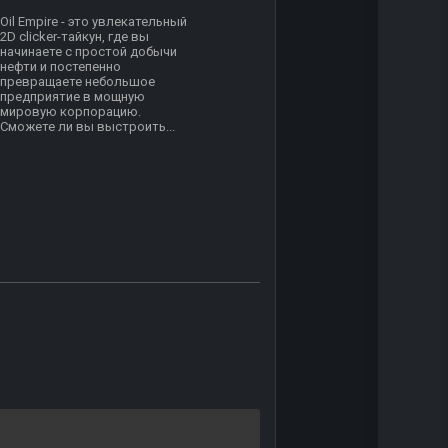
Oil Empire - это увлекательный
2D clicker-тайкун, где вы
начинаете с простой добычи
нефти и постепенно
превращаете небольшое
предприятие в мощную
мировую корпорацию.
Сможете ли вы выстроить...