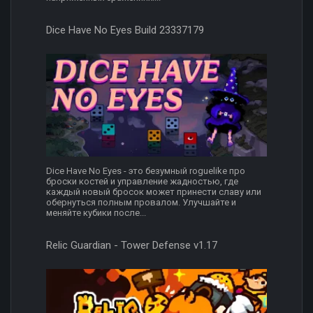
Dice Have No Eyes Build 23337179
Dice Have No Eyes - это безумный roguelike про
броски костей и управление жадностью, где
каждый новый бросок может принести славу или
обернуться полным провалом. Улучшайте и
меняйте кубики после...
Relic Guardian - Tower Defense v1.17