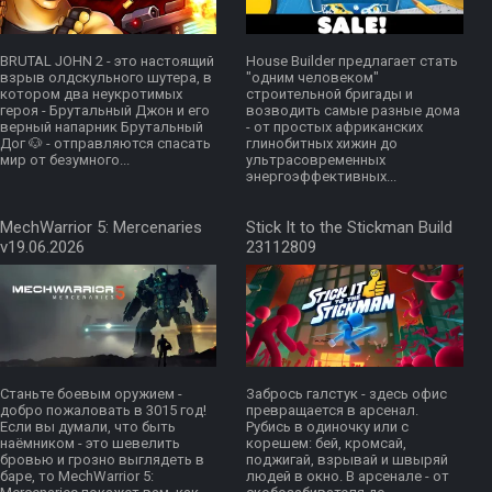
BRUTAL JOHN 2 - это настоящий
House Builder предлагает стать
взрыв олдскульного шутера, в
"одним человеком"
котором два неукротимых
строительной бригады и
героя - Брутальный Джон и его
возводить самые разные дома
верный напарник Брутальный
- от простых африканских
Дог 🐶 - отправляются спасать
глинобитных хижин до
мир от безумного...
ультрасовременных
энергоэффективных...
MechWarrior 5: Mercenaries
Stick It to the Stickman Build
v19.06.2026
23112809
Станьте боевым оружием -
Забрось галстук - здесь офис
добро пожаловать в 3015 год!
превращается в арсенал.
Если вы думали, что быть
Рубись в одиночку или с
наёмником - это шевелить
корешем: бей, кромсай,
бровью и грозно выглядеть в
поджигай, взрывай и швыряй
баре, то MechWarrior 5:
людей в окно. В арсенале - от