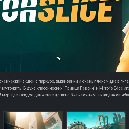
ченческий экшен о паркуре, выживании и очень плохом дне в гига
уничтожить. В духе классических "Принца Персии" и Mirror's Edge иг
 мир, где каждое движение должно быть точным, а каждая ошибка