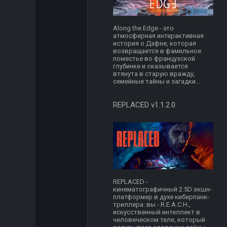
Along the Edge - это
атмосферная интерактивная
история о Дафне, которая
возвращается в фамильное
поместье во французской
глубинке и оказывается
втянута в старую вражду,
семейные тайны и загадки...
REPLACED v1.1.2.0
REPLACED -
кинематографичный 2.5D экшн-
платформер в духе киберпанк-
триллера: вы - R.E.A.C.H.,
искусственный интеллект в
человеческом теле, который