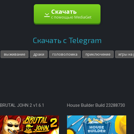
Скачать
с помощью MediaGet
Скачать с Telegram
выживание
драки
головоломка
приключение
игры на
BRUTAL JOHN 2 v1.6.1
House Builder Build 23288730