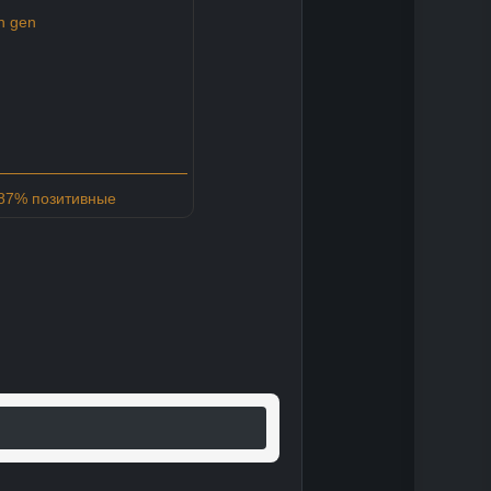
th gen
 87% позитивные