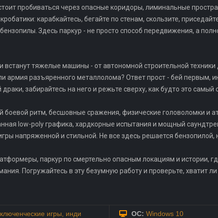
стоит пробиваться через опасные коридоры, лиминальные простра
кробатики: карабкайтесь, бегайте по стенам, скользите, приседайте
т бензопилы. Здесь паркур - не просто способ передвижения, а пол
ути встанут тяжелые машины - от автономной строительной техники
ли армия разъяренного металлолома? Ответ прост - бей первым, ин
 драки, забирайтесь на него и режьте сверху, как будто это самы
 боевой ритм, бесшовные сражения, физические головоломки и а
ная low-poly графика, хардкорные испытания и мощный саундтрек
игры напряженной и стильной. Не все здесь решается бензопилой, но
атформеры, паркур по смертельно опасным локациям и истории, гд
ания. Погружайтесь в эту безумную работу и проверьте, хватит ли
ключенческие игры
,
инди
ОС:
Windows 10