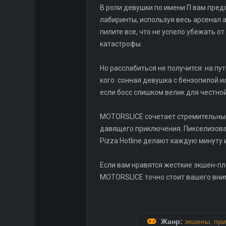
В роли девушки по имени П вам пред
лабиринты, используя весь арсенал а
пилите все, что не успело убежать о
катастрофы.
Но расслабиться не получится: на п
кого: сонная девушка с бензопилой и
если босс слишком велик для честной
MOTORSLICE сочетает стремительный
давящего приключения. Пикселизован
Pizza Hotline делают каждую минуту 
Если вам нравятся жесткие экшен-пл
MOTORSLICE точно стоит вашего вним
Жанр:
экшены
,
при