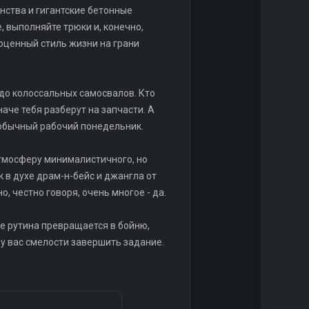
нства и гигантские бетонные
, выполняйте трюки и, конечно,
ноценный стиль жизни на грани
 до колоссальных самосвалов. Кто
аче тебя разберут на запчасти. А
й обычный рабочий понедельник.
тмосферу минималистичного, но
 в духе драм-н-бейс и джангла от
, честно говоря, очень многое - да.
е рутина превращается в бойню,
 у вас смелости завершить задание.