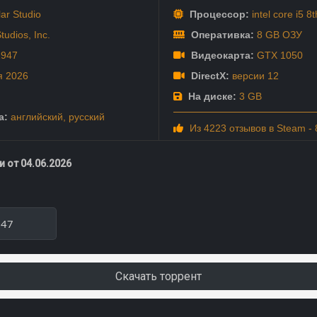
ar Studio
Процессор:
intel core i5 8
tudios
,
Inc.
Оперативка:
8 GB ОЗУ
1947
Видеокарта:
GTX 1050
я
2026
DirectX:
версии 12
На диске:
3 GB
а:
английский
,
русский
Из 4223 отзывов в Steam -
 от 04.06.2026
947
Скачать торрент