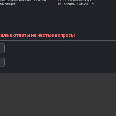
Mercenaries покажет вам, как
скобозабивателя до
выглядят...
бензопилы и огненных...
вила и ответы на частые вопросы