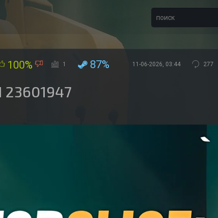
87%
100%
1
11-06-2026, 03:44
277
d 23601947