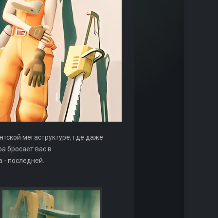
нтской мегаструктуре, где даже
ра бросает вас в
 - последней.