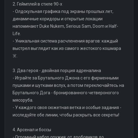
2. Геймплей в стиле 90-х
- Олдскульная графика под экраны прошлых лет,
динамичные коридоры и открытые локации
напоминают Duke Nukem, Serious Sam, Doom и Half-
Life.
- Уникальная система расчленения врагов: каждый
выстрел выглядит как из самого жестокого кошмара
☠️.
3. Два героя - двойная порция адреналина
- Играйте за Брутального Джона с его фирменными
пушками и шутками вслух, а потом переключайтесь на
Брутального Дога - бронированного четвероногого
мясоруба.
- У каждого своя сюжетная ветка и особые задания -
исследуйте обе линии, чтобы раскрыть все секреты!
4. Арсенал и боссы
- Огромный набор оружия: от дробовиков до