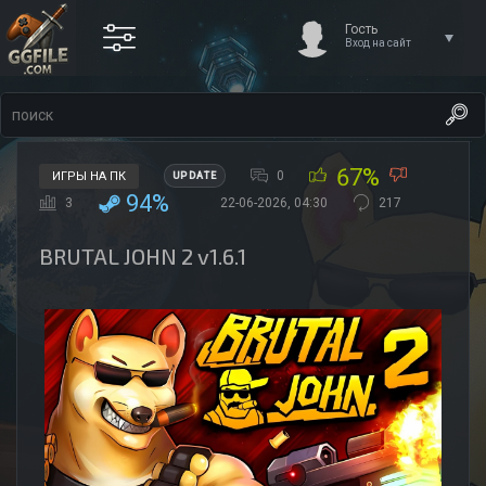
Гость
Вход на сайт
67%
0
ИГРЫ НА ПК
UPDATE
94%
3
22-06-2026, 04:30
217
BRUTAL JOHN 2 v1.6.1