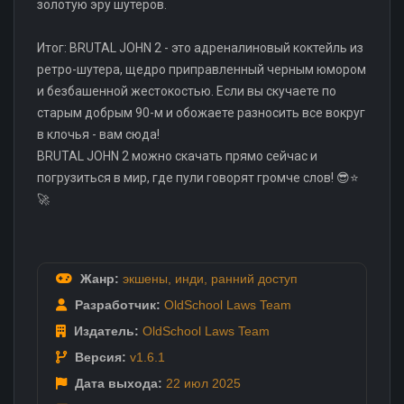
золотую эру шутеров.
Итог: BRUTAL JOHN 2 - это адреналиновый коктейль из
ретро-шутера, щедро приправленный черным юмором
и безбашенной жестокостью. Если вы скучаете по
старым добрым 90-м и обожаете разносить все вокруг
в клочья - вам сюда!
BRUTAL JOHN 2 можно скачать прямо сейчас и
погрузиться в мир, где пули говорят громче слов! 😎⭐
🚀
Жанр:
экшены
,
инди
,
ранний доступ
Разработчик:
OldSchool Laws Team
Издатель:
OldSchool Laws Team
Версия:
v1.6.1
Дата выхода:
22 июл
2025