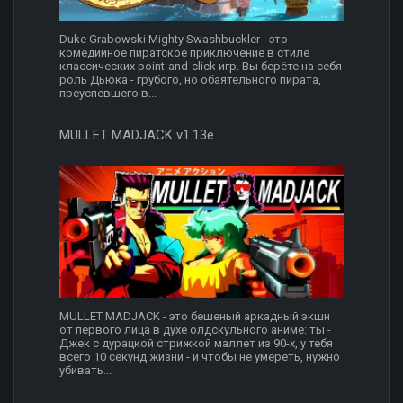
Duke Grabowski Mighty Swashbuckler - это
комедийное пиратское приключение в стиле
классических point-and-click игр. Вы берёте на себя
роль Дьюка - грубого, но обаятельного пирата,
преуспевшего в...
MULLET MADJACK v1.13e
MULLET MADJACK - это бешеный аркадный экшн
от первого лица в духе олдскульного аниме: ты -
Джек с дурацкой стрижкой маллет из 90-х, у тебя
всего 10 секунд жизни - и чтобы не умереть, нужно
убивать...