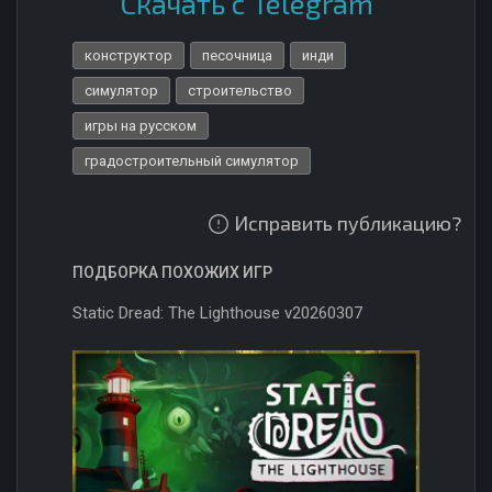
Скачать с Telegram
конструктор
песочница
инди
симулятор
строительство
игры на русском
градостроительный симулятор
Исправить публикацию?
ПОДБОРКА ПОХОЖИХ ИГР
Static Dread: The Lighthouse v20260307