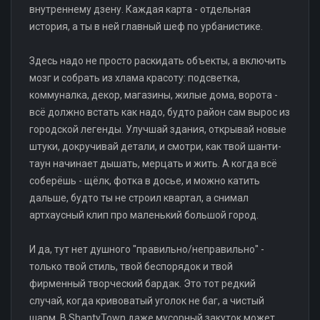
внутреннему дзену. Каждая карта - отдельная
история, а ты в ней главный шеф по урбанистике.
Здесь надо не просто раскидать объекты, а включить
мозг и собрать из хлама красоту: подсветка,
коммуналка, декор, магазины, жилые дома, ворота -
всё должно встать как надо, будто район сам вырос из
городской легенды. Улучшай здания, открывай новые
штуки, докручивай детали, и смотри, как твой шанти-
таун начинает дышать, мерцать и жить. А когда всё
соберёшь - щёлк, фотка в досье, и можно катить
дальше, будто ты не строил квартал, а снимал
артхаусный клип про маленький большой город.
И да, тут нет душного "правильно/неправильно" -
только твой стиль, твой беспорядок и твой
фирменный творческий бардак. Это тот редкий
случай, когда кривоватый уголок не баг, а чистый
шарм. В ShantyTown даже мусорный закуток может