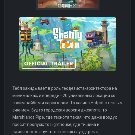
Тебя закидывает в роль геодезиста-архитектора на
минималках, и впереди - 20 уникальных локаций со
своим вайбом и характером. То казино Hotpot с тёплым
сиянием, будто городская версия джекпота; то
Marshlands Pipe, где теснота такая, что даже воздух
просит пропуск; то Lighthouse, где тишина и
одиночество звучат почти как саундтрек к