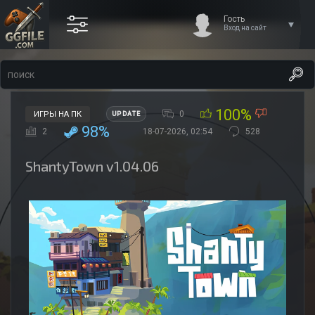
Гость
Вход на сайт
100%
0
ИГРЫ НА ПК
UPDATE
98%
2
18-07-2026, 02:54
528
ShantyTown v1.04.06