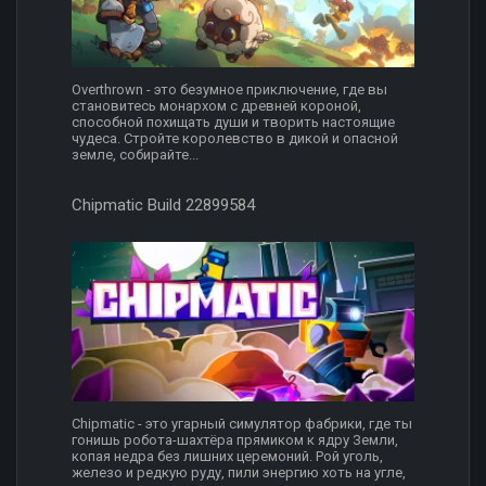
Overthrown - это безумное приключение, где вы
становитесь монархом с древней короной,
способной похищать души и творить настоящие
чудеса. Стройте королевство в дикой и опасной
земле, собирайте...
Chipmatic Build 22899584
Chipmatic - это угарный симулятор фабрики, где ты
гонишь робота-шахтёра прямиком к ядру Земли,
копая недра без лишних церемоний. Рой уголь,
железо и редкую руду, пили энергию хоть на угле,