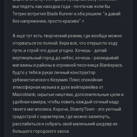
выглядеть как находка года - почти как если бы
Тетрис встретил Blade Runner и оба решили: "а давай
без напряжения, просто красиво" ⚡
А ещё тут есть творческий режим, где вообще можно
оторваться по полной: бери всё, что открыл по ходу
пути, и строй что душе угодно. Хочешь - делай
вертикальный город до небес, хочешь - раскидывай
магазины и районы в огромной песочнице Blankspace,
будто у тебя в руках личный конструктор
урбанистического безумия. Плюс спокойная
атмосферная музыка в духе вейпорвейва от
Macroblank, скрытые ништяки, дополнительные цели и
удобная камера, чтобы ловить каждый сочный кадр
твоего мегаполиса. Короче, ShantyTown - это уютный
градострой с характером, где можно залипнуть,
расслабиться и собрать свой маленький шедевр из
большого городского хаоса.