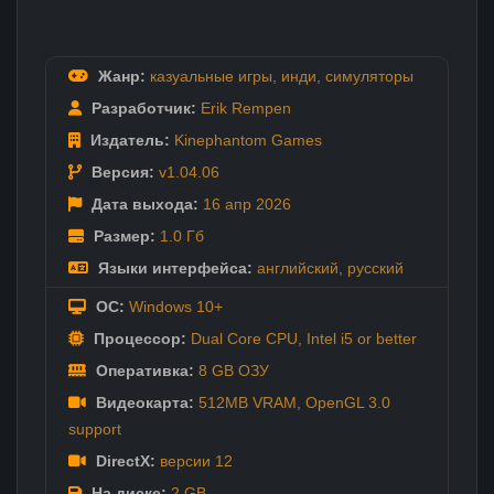
Жанр:
казуальные игры
,
инди
,
симуляторы
Разработчик:
Erik Rempen
Издатель:
Kinephantom Games
Версия:
v1.04.06
Дата выхода:
16 апр
2026
Размер:
1.0 Гб
Языки интерфейса:
английский
,
русский
ОС:
Windows 10+
Процессор:
Dual Core CPU, Intel i5 or better
Оперативка:
8 GB ОЗУ
Видеокарта:
512MB VRAM, OpenGL 3.0
support
DirectX:
версии 12
На диске:
2 GB