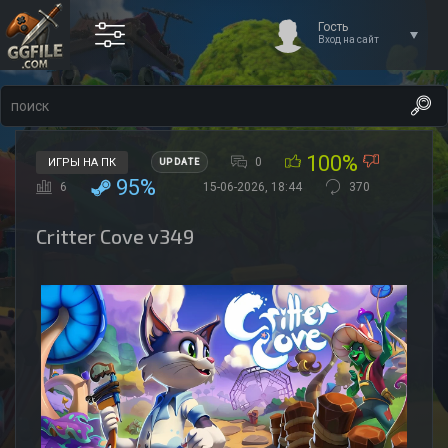
Гость
Вход на сайт
100%
0
ИГРЫ НА ПК
UPDATE
95%
6
15-06-2026, 18:44
370
Critter Cove v349