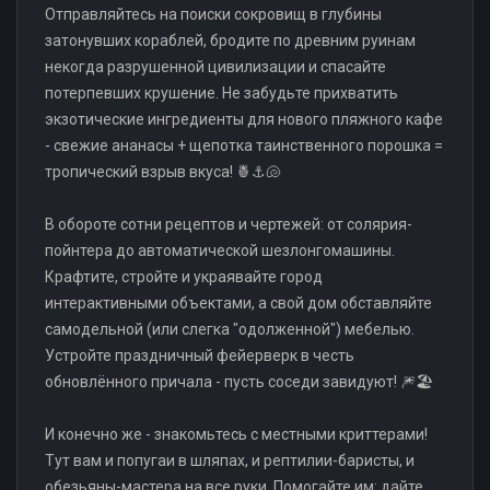
Отправляйтесь на поиски сокровищ в глубины
затонувших кораблей, бродите по древним руинам
некогда разрушенной цивилизации и спасайте
потерпевших крушение. Не забудьте прихватить
экзотические ингредиенты для нового пляжного кафе
- свежие ананасы + щепотка таинственного порошка =
тропический взрыв вкуса! 🍍⚓🐚
В обороте сотни рецептов и чертежей: от солярия-
пойнтера до автоматической шезлонгомашины.
Крафтите, стройте и украявайте город
интерактивными объектами, а свой дом обставляйте
самодельной (или слегка "одолженной") мебелью.
Устройте праздничный фейерверк в честь
обновлённого причала - пусть соседи завидуют! 🎆🏖️
И конечно же - знакомьтесь с местными криттерами!
Тут вам и попугаи в шляпах, и рептилии-баристы, и
обезьяны-мастера на все руки. Помогайте им: дайте