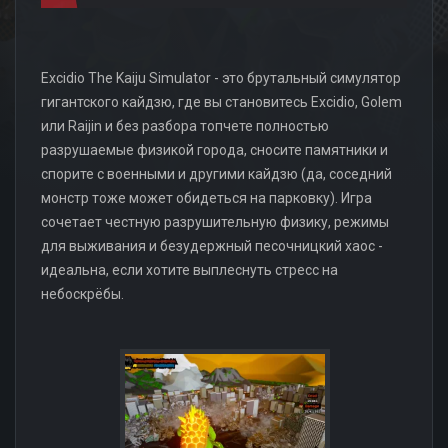
Excidio The Kaiju Simulator - это брутальный симулятор
гигантского кайдзю, где вы становитесь Excidio, Golem
или Raijin и без разбора топчете полностью
разрушаемые физикой города, сносите памятники и
спорите с военными и другими кайдзю (да, соседний
монстр тоже может обидеться на парковку). Игра
сочетает честную разрушительную физику, режимы
для выживания и безудержный песочницкий хаос -
идеальна, если хотите выплеснуть стресс на
небоскрёбы.