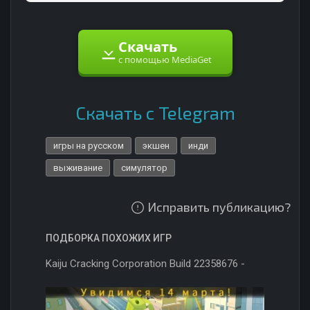
Скачать
с помощью MediaGet
Скачать с Telegram
игры на русском
экшен
инди
выживание
симулятор
Исправить публикацию?
ПОДБОРКА ПОХОЖИХ ИГР
Kaiju Cracking Corporation Build 22358676 -