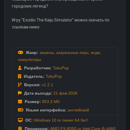
городских легенд?
Игру "Excidio The Kaiju Simulator" можно скачать по
ссылкам ниже.
Жанр:
экшены
,
казуальные игры
,
инди
,
симуляторы
Разработчик:
TokuPop
Издатель:
TokuPop
Версия:
v1.2.1
Дата выхода:
21 фев
2026
Размер:
853.3 Мб
Языки интерфейса:
английский
ОС:
Windows 10 or newer 64 бит!
Процессор:
AMD FX-8350 or Intel Core i5-4460