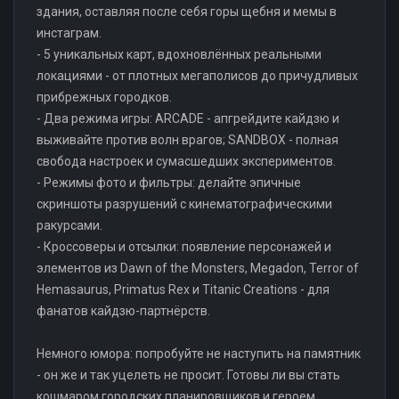
здания, оставляя после себя горы щебня и мемы в
инстаграм.
- 5 уникальных карт, вдохновлённых реальными
локациями - от плотных мегаполисов до причудливых
прибрежных городков.
- Два режима игры: ARCADE - апгрейдите кайдзю и
выживайте против волн врагов; SANDBOX - полная
свобода настроек и сумасшедших экспериментов.
- Режимы фото и фильтры: делайте эпичные
скриншоты разрушений с кинематографическими
ракурсами.
- Кроссоверы и отсылки: появление персонажей и
элементов из Dawn of the Monsters, Megadon, Terror of
Hemasaurus, Primatus Rex и Titanic Creations - для
фанатов кайдзю-партнёрств.
Немного юмора: попробуйте не наступить на памятник
- он же и так уцелеть не просит. Готовы ли вы стать
кошмаром городских планировщиков и героем