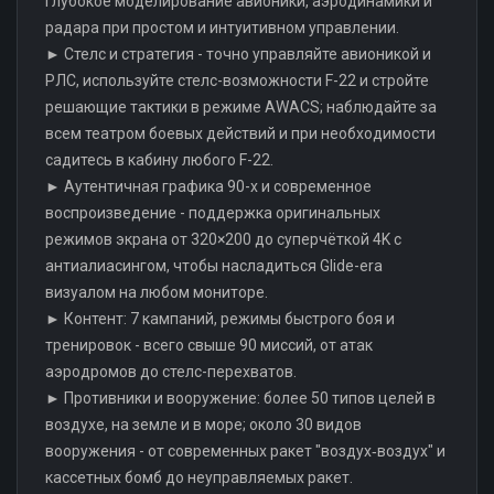
глубокое моделирование авионики, аэродинамики и
радара при простом и интуитивном управлении.
► Стелс и стратегия - точно управляйте авионикой и
РЛС, используйте стелс-возможности F-22 и стройте
решающие тактики в режиме AWACS; наблюдайте за
всем театром боевых действий и при необходимости
садитесь в кабину любого F-22.
► Аутентичная графика 90-х и современное
воспроизведение - поддержка оригинальных
режимов экрана от 320×200 до суперчёткой 4K с
антиалиасингом, чтобы насладиться Glide-era
визуалом на любом мониторе.
► Контент: 7 кампаний, режимы быстрого боя и
тренировок - всего свыше 90 миссий, от атак
аэродромов до стелс-перехватов.
► Противники и вооружение: более 50 типов целей в
воздухе, на земле и в море; около 30 видов
вооружения - от современных ракет "воздух‑воздух" и
кассетных бомб до неуправляемых ракет.