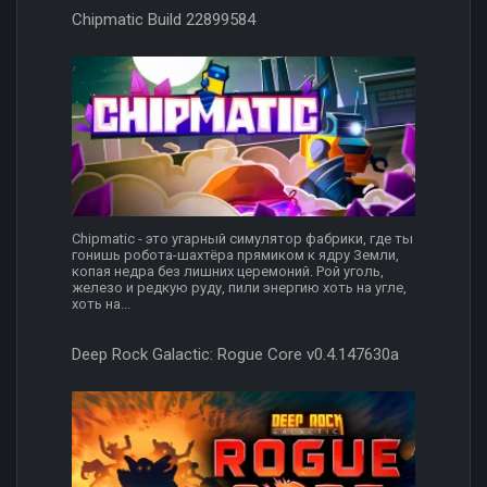
Chipmatic Build 22899584
Chipmatic - это угарный симулятор фабрики, где ты
гонишь робота-шахтёра прямиком к ядру Земли,
копая недра без лишних церемоний. Рой уголь,
железо и редкую руду, пили энергию хоть на угле,
хоть на...
Deep Rock Galactic: Rogue Core v0.4.147630a