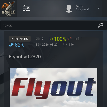
Гость
Вход на сайт
100%
0
1
ИГРЫ НА ПК
82%
3-04-2026, 08:20
196
Flyout v0.2320