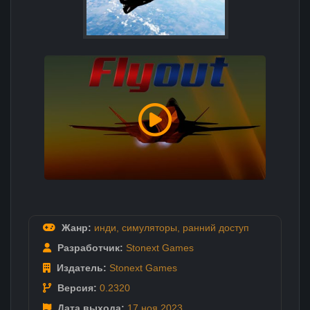
Жанр:
инди
,
симуляторы
,
ранний доступ
Разработчик:
Stonext Games
Издатель:
Stonext Games
Версия:
0.2320
Дата выхода:
17 ноя
2023