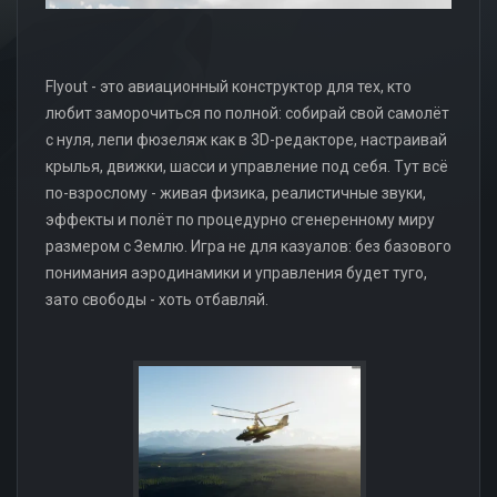
Flyout - это авиационный конструктор для тех, кто
любит заморочиться по полной: собирай свой самолёт
с нуля, лепи фюзеляж как в 3D-редакторе, настраивай
крылья, движки, шасси и управление под себя. Тут всё
по-взрослому - живая физика, реалистичные звуки,
эффекты и полёт по процедурно сгенеренному миру
размером с Землю. Игра не для казуалов: без базового
понимания аэродинамики и управления будет туго,
зато свободы - хоть отбавляй.