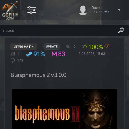
Гость
Вход на сайт
100%
0
ИГРЫ НА ПК
UPDATE
91%
83
1
9-06-2026, 15:03
149
Blasphemous 2 v3.0.0