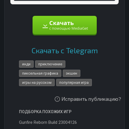
Скачать
с помощью MediaGet
Скачать с Telegram
инди
приключение
пиксельная графика
экшен
игры на русском
популярная игра
Исправить публикацию?
ПОДБОРКА ПОХОЖИХ ИГР
Gunfire Reborn Build 23004126