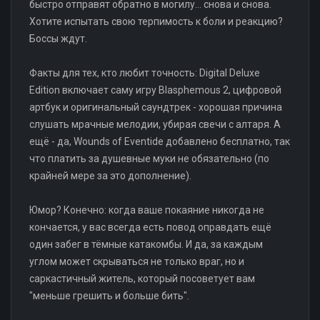
быстро отправят обратно в могилу... снова и снова.
Хотите испытать свою терпимость к боли и реакцию?
Боссы ждут.
Факты для тех, кто любит точность: Digital Deluxe
Edition включает саму игру Blasphemous 2, цифровой
артбук и оригинальный саундтрек - хорошая причина
слушать мрачные мелодии, убирая свечи с алтаря. А
ещё - да, Wounds of Eventide добавлено бесплатно, так
что платить за душевные муки не обязательно (по
крайней мере за это дополнение).
Юмор? Конечно: когда ваше покаяние никогда не
кончается, у вас всегда есть повод оправдать ещё
один забег в тёмные катакомбы. И да, за каждым
углом может скрываться не только враг, но и
саркастичный житель, который посоветует вам
"меньше грешить и больше бить".