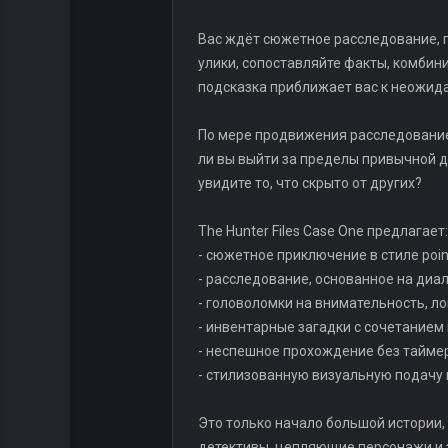
Вас ждёт сюжетное расследование, г
улики, сопоставляйте факты, комбин
подсказка приближает вас к неожида
По мере продвижения расследование
ли вы выйти за пределы привычной д
увидите то, что скрыто от других?
The Hunter Files Case One предлагает:
- сюжетное приключение в стиле point
- расследование, основанное на диа
- головоломки на внимательность, л
- инвентарные загадки с сочетанием
- неспешное прохождение без таймер
- стилизованную визуальную подачу 
Это только начало большой истории,
детективы, цепляющие персонажи и з