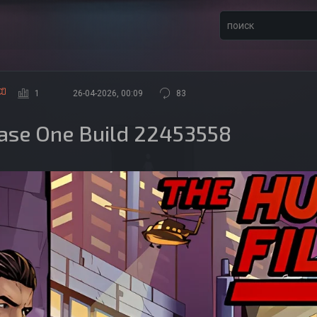
1
26-04-2026, 00:09
83
 Case One Build 22453558