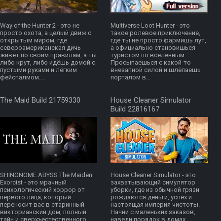
Way of the Hunter 2 - это не
Multiverse Loot Hunter - это
просто охота, а целый движ с
такое ролевое приключение,
открытым миром, где
где ты не просто фармишь лут,
североамериканская дичь
а официально становишься
живёт по своим правилам, а ты
туристом по вселенным.
либо крут, либо идёшь домой с
Просыпаешься с какой‑то
пустыми руками и лёгким
внезапной силой и шлёпаешь
фейспалмом....
порталом в...
The Maid Build 21759330
House Cleaner Simulator
Build 22816167
SHINONOME ABYSS The Maiden
House Cleaner Simulator - это
Exorcist - это мрачный
захватывающий симулятор
психологический хоррор от
уборки, где из обычной грязи
первого лица, который
рождаются деньги, успех и
переносит вас в старинный
настоящая империя чистоты.
викторианский дом, полный
Начни с маленьких заказов,
тайн и сверхъестественного
наведи порядок в домах,