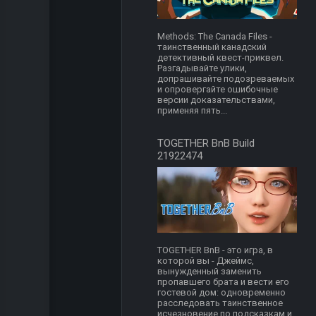
Methods: The Canada Files -
таинственный канадский
детективный квест-приквел.
Разгадывайте улики,
допрашивайте подозреваемых
и опровергайте ошибочные
версии доказательствами,
применяя пять...
TOGETHER BnB Build
21922474
TOGETHER BnB - это игра, в
которой вы - Джеймс,
вынужденный заменить
пропавшего брата и вести его
гостевой дом: одновременно
расследовать таинственное
исчезновение по подсказкам и