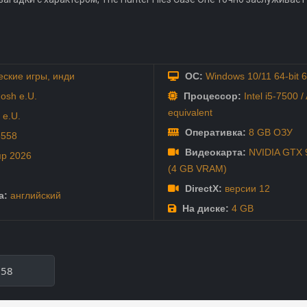
еские игры
,
инди
ОС:
Windows 10/11 64-bit 6
osh e.U.
Процессор:
Intel i5-7500 
equivalent
e.U.
Оперативка:
8 GB ОЗУ
3558
Видеокарта:
NVIDIA GTX 
пр
2026
(4 GB VRAM)
DirectX:
версии 12
а:
английский
На диске:
4 GB
558