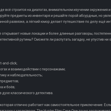
де всё строится на диалогах, внимательном изучении окружения и
ируйте предметы из инвентаря и решайте порой абсурдные, но увл
нной развязке, а лёгкий юмор делает путешествие по делу ещё ин
 открывает новые локации и более длинные разговоры, постепенн
етективной рутины? Сможете ли распутать загадку, не упустив ни 
-and-click;
логах и взаимодействии с персонажами;
огику и наблюдательность;
 предметов;
а и боёв;
в духе классического детектива.
 которая отлично работает как самостоятельное приключение. Ес
агадки с характером, The Hunter Files Case One точно заслуживае