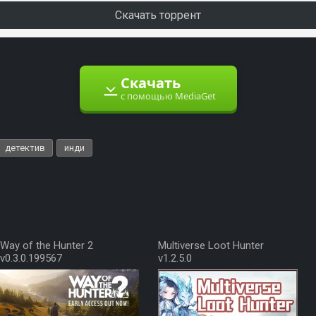
Скачать торрент
Скачать
с помощью MediaGet
детектив
инди
Way of the Hunter 2
Multiverse Loot Hunter
v0.3.0.199567
v1.2.5.0