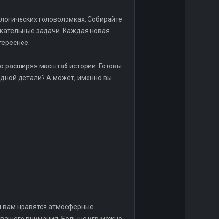
 логических головоломках. Собирайте
екательные задачи. Каждая новая
тереснее.
о расширяя масштаб истории. Готовы
одной детали? А может, именно вы
ли вам нравятся атмосферные
т вашего внимания. Больше игр можно