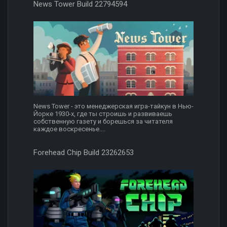
News Tower Build 22794594
News Tower - это менеджерская игра-тайкун в Нью-
Йорке 1930-х, где ты строишь и развиваешь
собственную газету и борешься за читателя
каждое воскресенье....
Forehead Chip Build 23262653