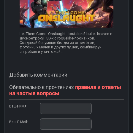
Let Them Come: Onslaught - brutalный bullet‑heaven в
духе ретро‑SF 80-х с roguelike-прокачкой.
Создавай безумные билды из огнемётов,
фотонных мечей и других пушек, комбинируй
апгрейды и уничтожай...
Добавить комментарий:
Обязательно к прочтению:
правила и ответы
на частые вопросы
Ваше Имя:
Ваш E-Mail: