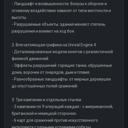
- Ландшафт и возвышенности: бонусы к обороне и
огневому воздействию зависят от типа местности и
высоты.
- Разрушаемые объекты: здания меняют степень
разрушения и влияют на ход боя.
2. Впечатляющая графика на Unreal Engine 4
- Детализированные модели юнитов с реалистичной
физикой движений.
- Эффекты разрушений: горящие танки, обрушенные
дома, воронки от снарядов, дым и пламя.
- Разнообразные ландшафты: от мирных деревушек
до опустошённых полей сражений.
3. Три кампании и отдельные стычки
- 3 кампании по 9 операций каждая - с американской,
британской и немецкой стороною.
- 6 карт для сражений против искусственного
интеллекта с разными условиями победы.