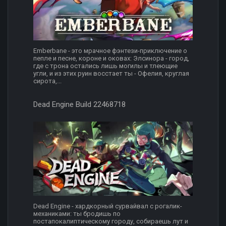
Emberbane - это мрачное фэнтези-приключение о
пепле и песне, короне и оковах: Элсинора - город,
где с трона остались лишь могилы и тлеющие
угли, и из этих руин восстает ты - Офелия, круглая
сирота,...
Dead Engine Build 22468718
Dead Engine - хардкорный сурвайвал с рогалик-
механиками: ты бродишь по
постапокалиптическому городу, собираешь лут и