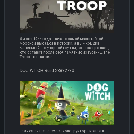
6 июня 1944 года - начало самой масштабной
морской высадки в истории, а вы - комдив
маленькой, но упорной группы, которая решает,
кто оставит после себя памятник из гусениц. The
Troop - пошаговая...
DOG WITCH Build 23882780
DOG WITCH - это смесь конструктора колод и